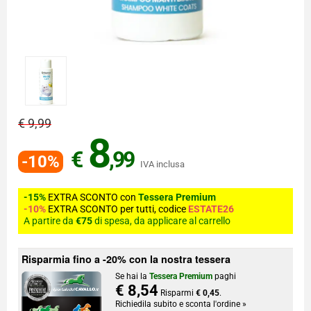
€ 9,99
8
€
,99
-10%
IVA inclusa
-15%
EXTRA SCONTO con
Tessera Premium
-10%
EXTRA SCONTO per tutti, codice
ESTATE26
A partire da
€75
di spesa, da applicare al carrello
Risparmia fino a -20% con la nostra tessera
Se hai la
Tessera Premium
paghi
€ 8,54
Risparmi
€ 0,45
.
Richiedila subito e sconta l'ordine »