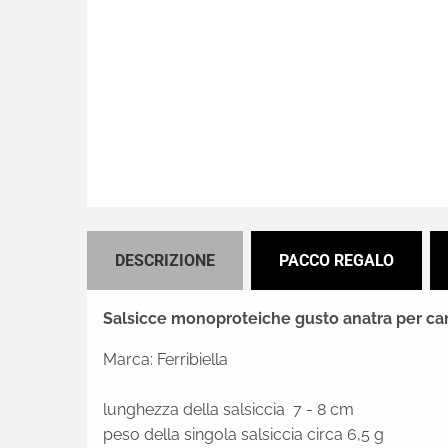
DESCRIZIONE
PACCO REGALO
Salsicce monoproteiche gusto anatra per ca
Marca: Ferribiella
lunghezza della salsiccia 7 - 8 cm
peso della singola salsiccia circa 6,5 g