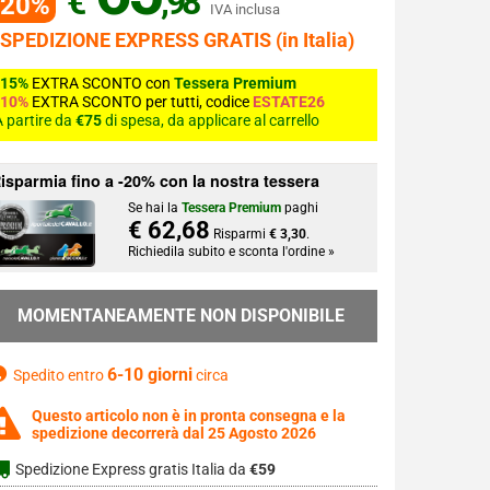
€
,98
-20%
IVA inclusa
 SPEDIZIONE EXPRESS GRATIS (in Italia)
-15%
EXTRA SCONTO con
Tessera Premium
-10%
EXTRA SCONTO per tutti, codice
ESTATE26
 partire da
€75
di spesa, da applicare al carrello
isparmia fino a -20% con la nostra tessera
Se hai la
Tessera Premium
paghi
€ 62,68
Risparmi
€ 3,30
.
Richiedila subito e sconta l'ordine »
MOMENTANEAMENTE NON DISPONIBILE
6-10 giorni
Spedito entro
circa
Questo articolo non è in pronta consegna e la
spedizione decorrerà dal 25 Agosto 2026
Spedizione Express gratis Italia da
€59