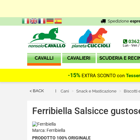
Spedizione
espr
0362
Lun - Ven /
CAVALLI
CAVALIERI
SCUDERIA E RECI
-15%
EXTRA SCONTO con
Tesse
< BACK
Cani
Snack e Masticazione
Biscotti
Ferribiella
Salsicce gustos
Marca: Ferribiella
PRODOTTO 100% ORIGINALE