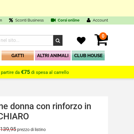
m
Sconti Business
Corsi online
Account
0
GATTI
ALTRI ANIMALI
CLUB HOUSE
€75
 partire da
di spesa al carrello
e donna con rinforzo in
 CHIARO
 139,95
prezzo di listino