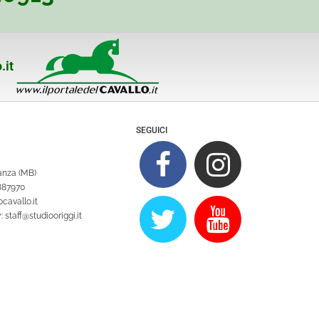
.it
SEGUICI
ianza (MB)
1887970
cavallo.it
y:
staff@studiooriggi.it