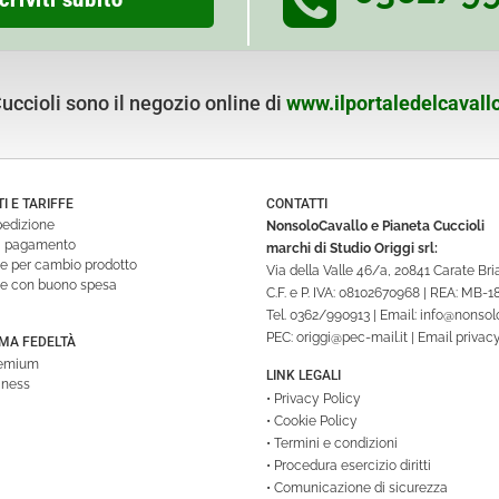
ccioli sono il negozio online di
www.ilportaledelcavallo
 E TARIFFE
CONTATTI
pedizione
NonsoloCavallo e Pianeta Cuccioli
di pagamento
marchi di Studio Origgi srl:
ne per cambio prodotto
Via della Valle 46/a, 20841 Carate Br
ne con buono spesa
C.F. e P. IVA: 08102670968 | REA: MB-
Tel.
0362/990913
| Email:
info@nonsolo
PEC:
origgi@pec-mail.it
| Email privac
A FEDELTÀ
remium
LINK LEGALI
iness
•
Privacy Policy
•
Cookie Policy
•
Termini e condizioni
•
Procedura esercizio diritti
•
Comunicazione di sicurezza