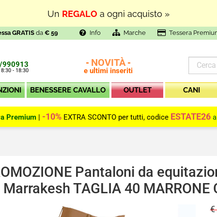
Un
REGALO
a ogni acquisto »
essa GRATIS
da
€ 59
Info
Marche
Tessera Premiu
NOVITÀ
-
-
/990913
e ultimi inseriti
 8:30 - 18:30
NZIONI
BENESSERE CAVALLO
OUTLET
CANI
-10%
ESTATE26
ra Premium
|
EXTRA SCONTO per tutti, codice
a
OMOZIONE Pantaloni da equitazion
lo Marrakesh TAGLIA 40 MARRONE
€