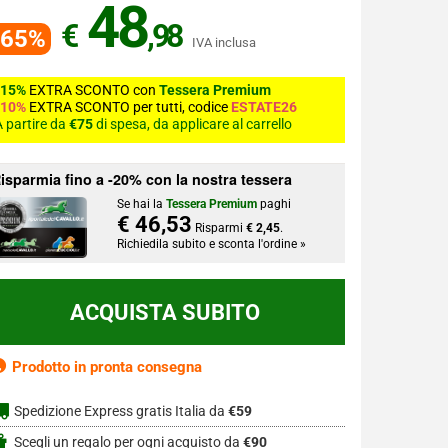
48
€
,98
-65%
IVA inclusa
-15%
EXTRA SCONTO con
Tessera Premium
-10%
EXTRA SCONTO per tutti, codice
ESTATE26
 partire da
€75
di spesa, da applicare al carrello
isparmia fino a -20% con la nostra tessera
Se hai la
Tessera Premium
paghi
€ 46,53
Risparmi
€ 2,45
.
Richiedila subito e sconta l'ordine »
Prodotto in pronta consegna
Spedizione Express gratis Italia da
€59
Scegli un regalo per ogni acquisto da
€90