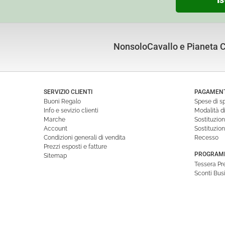
NonsoloCavallo e Pianeta Cu
SERVIZIO CLIENTI
PAGAMENTI
Buoni Regalo
Spese di s
Info e sevizio clienti
Modalità 
Marche
Sostituzio
Account
Sostituzio
Condizioni generali di vendita
Recesso
Prezzi esposti e fatture
PROGRAMM
Sitemap
Tessera P
Sconti Bus