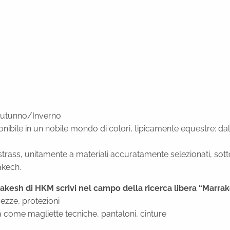
Autunno/Inverno
bile in un nobile mondo di colori, tipicamente equestre: dalla
i e strass, unitamente a materiali accuratamente selezionati, so
akech.
rrakesh di HKM scrivi nel campo della ricerca libera “Marra
vezze, protezioni
a come magliette tecniche, pantaloni, cinture