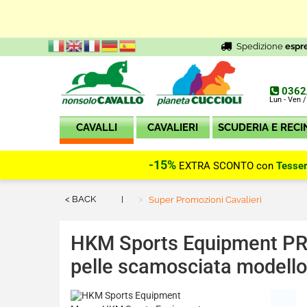
Spedizione
espr
0362
Lun - Ven /
CAVALLI
CAVALIERI
SCUDERIA E RECI
-15%
EXTRA SCONTO con
Tesse
< BACK
Current:
Super Promozioni Cavalieri
HKM Sports Equipment
PR
pelle scamosciata model