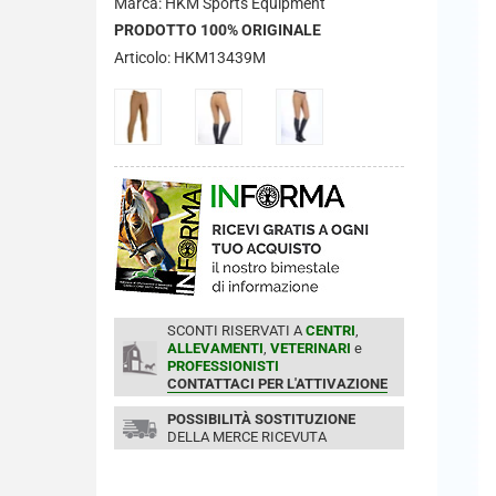
Marca: HKM Sports Equipment
PRODOTTO 100% ORIGINALE
Articolo: HKM13439M
SCONTI RISERVATI A
CENTRI
,
ALLEVAMENTI
,
VETERINARI
e
PROFESSIONISTI
CONTATTACI PER L'ATTIVAZIONE
POSSIBILITÀ SOSTITUZIONE
DELLA MERCE RICEVUTA