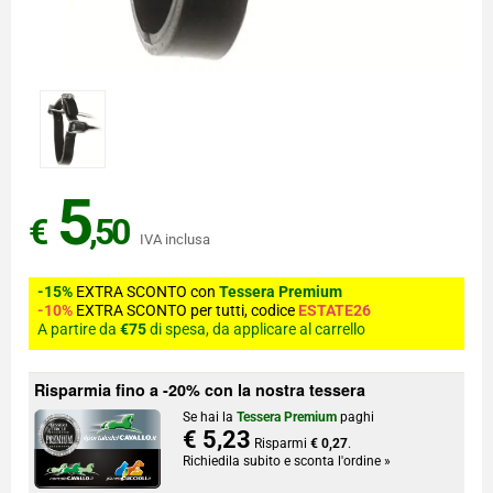
5
€
,50
IVA inclusa
-15%
EXTRA SCONTO con
Tessera Premium
-10%
EXTRA SCONTO per tutti, codice
ESTATE26
A partire da
€75
di spesa, da applicare al carrello
Risparmia fino a -20% con la nostra tessera
Se hai la
Tessera Premium
paghi
€ 5,23
Risparmi
€ 0,27
.
Richiedila subito e sconta l'ordine »