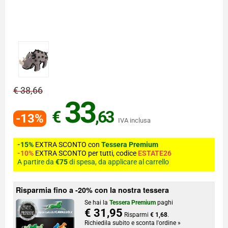
€ 38,66
33
€
,63
-13%
IVA inclusa
-15%
EXTRA SCONTO con
Tessera Premium
-10%
EXTRA SCONTO per tutti, codice
ESTATE26
A partire da
€75
di spesa, da applicare al carrello
Risparmia fino a -20% con la nostra tessera
Se hai la
Tessera Premium
paghi
€ 31,95
Risparmi
€ 1,68
.
Richiedila subito e sconta l'ordine »