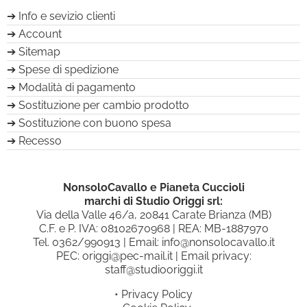
Info e sevizio clienti
Account
Sitemap
Spese di spedizione
Modalità di pagamento
Sostituzione per cambio prodotto
Sostituzione con buono spesa
Recesso
NonsoloCavallo e Pianeta Cuccioli
marchi di Studio Origgi srl:
Via della Valle 46/a, 20841 Carate Brianza (MB)
C.F. e P. IVA: 08102670968 | REA: MB-1887970
Tel.
0362/990913
| Email:
info@nonsolocavallo.it
PEC:
origgi@pec-mail.it
| Email privacy:
staff@studiooriggi.it
•
Privacy Policy