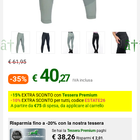
€ 61,95
40
€
,27
-35%
IVA inclusa
-15%
EXTRA SCONTO con
Tessera Premium
-10%
EXTRA SCONTO per tutti, codice
ESTATE26
A partire da
€75
di spesa, da applicare al carrello
Risparmia fino a -20% con la nostra tessera
Se hai la
Tessera Premium
paghi
€ 38,26
Risparmi
€ 2,01
.