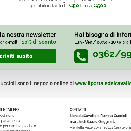
€50
€500
disponibili in tagli da
fino a
alla nostra newsletter
Hai bisogno di info
10% di sconto
er e-mail il
Lun - Ven / 08:30 - 18:30
orar
0362/9
criviti subito
ccioli sono il negozio online di
www.ilportaledelcavallo
 E TARIFFE
CONTATTI
pedizione
NonsoloCavallo e Pianeta Cuccioli
di pagamento
marchi di Studio Origgi srl:
ne per cambio prodotto
Via della Valle 46/a, 20841 Carate Br