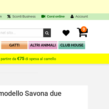
m
Sconti Business
Corsi online
Account
0
GATTI
ALTRI ANIMALI
CLUB HOUSE
€75
 partire da
di spesa al carrello
 modello Savona due