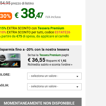
 54,95
prezzo di listino
38
€
,47
-30%
IVA inclusa
-15%
EXTRA SCONTO con
Tessera Premium
-10%
EXTRA SCONTO per tutti, codice
ESTATE26
 partire da
€75
di spesa, da applicare al carrello
isparmia fino a -20% con la nostra tessera
Se hai la
Tessera Premium
paghi
€ 36,55
Risparmi
€ 1,92
.
Richiedila subito e sconta l'ordine »
OLORE:
- seleziona un valore -
AGLIA:
- seleziona un valore -
MOMENTANEAMENTE NON DISPONIBILE