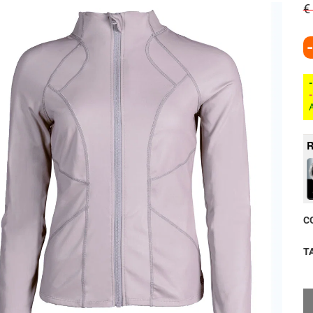
€
A
R
C
T