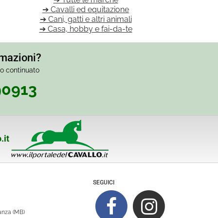
➔ Cavalli ed equitazione
➔ Cani, gatti e altri animali
➔ Casa, hobby e fai-da-te
rmazioni?
io continuato
90913
.it
SEGUICI
ianza (MB)