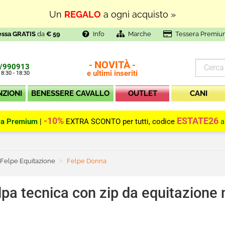
Un
REGALO
a ogni acquisto »
essa GRATIS
da
€ 59
Info
Marche
Tessera Premiu
NOVITÀ
-
-
/990913
e ultimi inseriti
 8:30 - 18:30
NZIONI
BENESSERE CAVALLO
OUTLET
CANI
-10%
ESTATE26
ra Premium
|
EXTRA SCONTO per tutti, codice
a
Felpe Equitazione
Current:
Felpe Donna
lpa tecnica con zip da equitazione