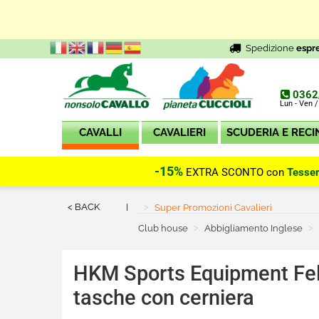
Spedizione
espr
0362
Lun - Ven /
CAVALLI
CAVALIERI
SCUDERIA E RECI
-15%
EXTRA SCONTO con
Tesse
< BACK
Current:
Super Promozioni Cavalieri
Club house
Abbigliamento Inglese
HKM Sports Equipment
Fe
tasche con cerniera