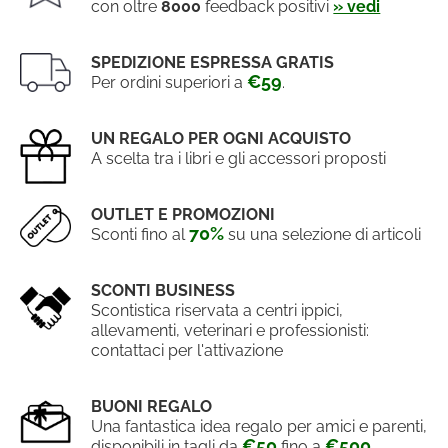
con oltre
8000
feedback positivi
» vedi
SPEDIZIONE ESPRESSA GRATIS
€59
Per ordini superiori a
.
UN REGALO PER OGNI ACQUISTO
A scelta tra i libri e gli accessori proposti
OUTLET E PROMOZIONI
70%
Sconti fino al
su una selezione di articoli
SCONTI BUSINESS
Scontistica riservata a centri ippici,
allevamenti, veterinari e professionisti:
contattaci per l'attivazione
BUONI REGALO
Una fantastica idea regalo per amici e parenti,
€50
€500
disponibili in tagli da
fino a