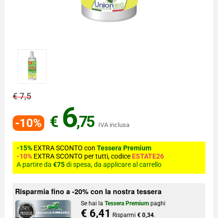
€ 7,5
6
€
,75
-10%
IVA inclusa
-15%
EXTRA SCONTO con
Tessera Premium
-10%
EXTRA SCONTO per tutti, codice
ESTATE26
A partire da
€75
di spesa, da applicare al carrello
Risparmia fino a -20% con la nostra tessera
Se hai la
Tessera Premium
paghi
€ 6,41
Risparmi
€ 0,34
.