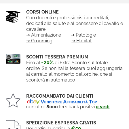
CORSI ONLINE
Con docenti e professionisti accreditati,
dedicati alla salute e al benessere di cavallo e
cavaliere:
➔ Alimentazione
➔ Patologie
➔ Grooming
➔ Habitat
SCONTI TESSERA PREMIUM
-20%
Fino al
di Extra Sconto sul totale
ordine. Se non hai la tessera puoi aggiungerla
al carrello al momento dell'ordine, che si
sconterà in automatico
RACCOMANDATO DAI CLIENTI
con oltre
8000
feedback positivi
» vedi
SPEDIZIONE ESPRESSA GRATIS
€59
Per ordini superiori a
.