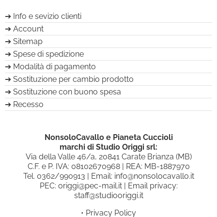
Info e sevizio clienti
Account
Sitemap
Spese di spedizione
Modalità di pagamento
Sostituzione per cambio prodotto
Sostituzione con buono spesa
Recesso
NonsoloCavallo e Pianeta Cuccioli
marchi di Studio Origgi srl:
Via della Valle 46/a, 20841 Carate Brianza (MB)
C.F. e P. IVA: 08102670968 | REA: MB-1887970
Tel.
0362/990913
| Email:
info@nonsolocavallo.it
PEC:
origgi@pec-mail.it
| Email privacy:
staff@studiooriggi.it
•
Privacy Policy