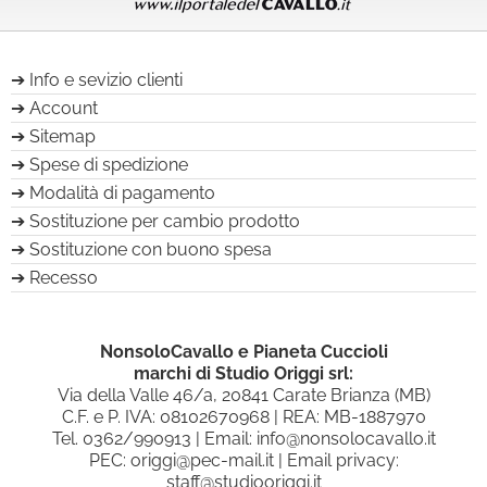
Info e sevizio clienti
Account
Sitemap
Spese di spedizione
Modalità di pagamento
Sostituzione per cambio prodotto
Sostituzione con buono spesa
Recesso
NonsoloCavallo e Pianeta Cuccioli
marchi di Studio Origgi srl:
Via della Valle 46/a, 20841 Carate Brianza (MB)
C.F. e P. IVA: 08102670968 | REA: MB-1887970
Tel.
0362/990913
| Email:
info@nonsolocavallo.it
PEC:
origgi@pec-mail.it
| Email privacy:
staff@studiooriggi.it