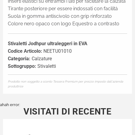
Inserti elastici su entrambi i lati per facilitare la calzata
Tirante posteriore per essere indossati con facilità
Suola in gomma antiscivolo con grip rinforzato
Colore nero opaco con logo Equestro a contrasto
Stivaletti Jodhpur ultraleggeri in EVA
Codice Articolo:
NEETU01010
Categoria:
Calzature
Sottogruppo:
Stivaletti
Prodotto non soggetto a sconto Tessera Premium per prezzo imposto dall'azienda
produttrice
ahah error:
VISITATI DI RECENTE