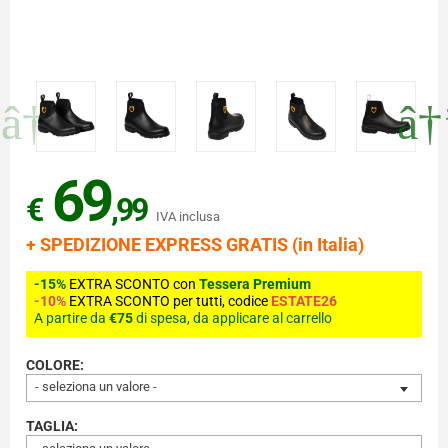
69
€
,99
IVA inclusa
+ SPEDIZIONE EXPRESS GRATIS (in Italia)
-15%
EXTRA SCONTO con
Tessera Premium
-10%
EXTRA SCONTO per tutti, codice
ESTATE26
A partire da
€75
di spesa, da applicare al carrello
COLORE:
- seleziona un valore -
TAGLIA: