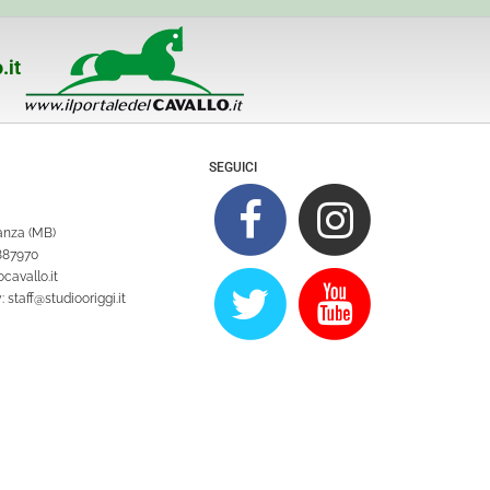
.it
SEGUICI
ianza (MB)
1887970
cavallo.it
y:
staff@studiooriggi.it