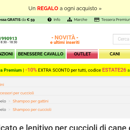
Un
REGALO
a ogni acquisto »
essa GRATIS
da
€ 59
Info
Marche
Tessera Premiu
NOVITÀ
-
-
/990913
e ultimi inseriti
 8:30 - 18:30
NZIONI
BENESSERE CAVALLO
OUTLET
CANI
-10%
ESTATE26
ra Premium
|
EXTRA SCONTO per tutti, codice
a
ini
rrent:
cessori per cuccioli
pelo
Current:
Shampoo per gattini
pelo
Current:
Shampoo per cuccioli
ato e lenitivo per cuccioli di cane