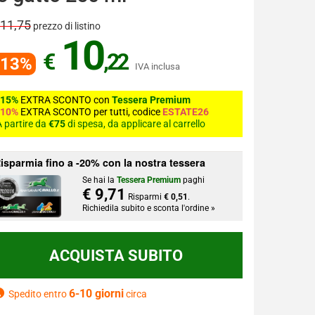
 11,75
prezzo di listino
10
€
,22
-13%
IVA inclusa
-15%
EXTRA SCONTO con
Tessera Premium
-10%
EXTRA SCONTO per tutti, codice
ESTATE26
 partire da
€75
di spesa, da applicare al carrello
isparmia fino a -20% con la nostra tessera
Se hai la
Tessera Premium
paghi
€ 9,71
Risparmi
€ 0,51
.
Richiedila subito e sconta l'ordine »
6-10 giorni
Spedito entro
circa