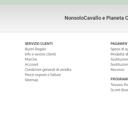
NonsoloCavallo e Pianeta Cu
SERVIZIO CLIENTI
PAGAMENTI
Buoni Regalo
Spese di s
Info e sevizio clienti
Modalità 
Marche
Sostituzio
Account
Sostituzio
Condizioni generali di vendita
Recesso
Prezzi esposti e fatture
PROGRAMM
Sitemap
Tessera P
Sconti Bus