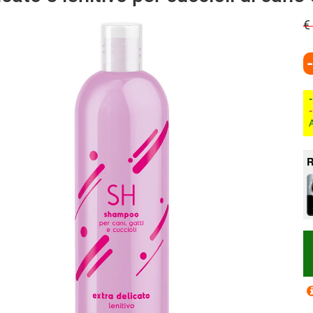
€
A
R