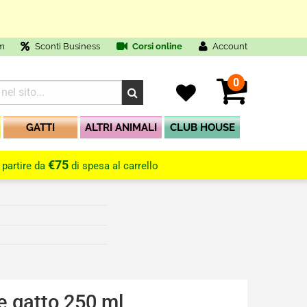
m
Sconti Business
Corsi online
Account
0
GATTI
ALTRI ANIMALI
CLUB HOUSE
€75
 partire da
di spesa al carrello
 e gatto 250 ml