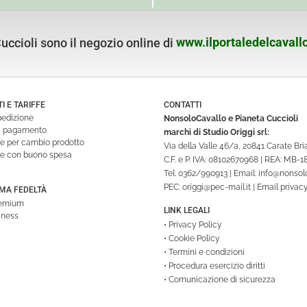
ccioli sono il negozio online di
www.ilportaledelcavallo
 E TARIFFE
CONTATTI
pedizione
NonsoloCavallo e Pianeta Cuccioli
di pagamento
marchi di Studio Origgi srl:
ne per cambio prodotto
Via della Valle 46/a, 20841 Carate Br
ne con buono spesa
C.F. e P. IVA: 08102670968 | REA: MB-
Tel.
0362/990913
| Email:
info@nonsolo
PEC:
origgi@pec-mail.it
| Email privac
A FEDELTÀ
remium
LINK LEGALI
iness
•
Privacy Policy
•
Cookie Policy
•
Termini e condizioni
•
Procedura esercizio diritti
•
Comunicazione di sicurezza