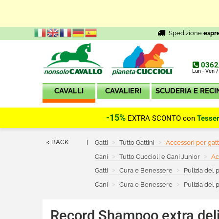
Spedizione
espr
0362
Lun - Ven /
CAVALLI
CAVALIERI
SCUDERIA E RECI
-15%
EXTRA SCONTO con
Tesse
< BACK
Gatti
Tutto Gattini
Current:
Accessori per gatt
Cani
Tutto Cuccioli e Cani Junior
Cu
Ac
Gatti
Cura e Benessere
Pulizia del 
Cani
Cura e Benessere
Pulizia del 
Record
Shampoo extra delic