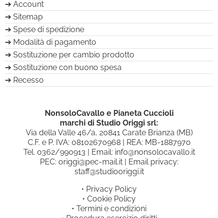
Account
Sitemap
Spese di spedizione
Modalità di pagamento
Sostituzione per cambio prodotto
Sostituzione con buono spesa
Recesso
NonsoloCavallo e Pianeta Cuccioli
marchi di Studio Origgi srl:
Via della Valle 46/a, 20841 Carate Brianza (MB)
C.F. e P. IVA: 08102670968 | REA: MB-1887970
Tel.
0362/990913
| Email:
info@nonsolocavallo.it
PEC:
origgi@pec-mail.it
| Email privacy:
staff@studiooriggi.it
•
Privacy Policy
•
Cookie Policy
•
Termini e condizioni