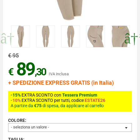
€ 95
89
€
,30
IVA inclusa
+ SPEDIZIONE EXPRESS GRATIS (in Italia)
-15%
EXTRA SCONTO con
Tessera Premium
-10%
EXTRA SCONTO per tutti, codice
ESTATE26
A partire da
€75
di spesa, da applicare al carrello
COLORE:
- seleziona un valore -
TAGLIA: