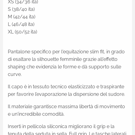
XS (34/36 ita)
S (38/40 ita)
M (42/44 ita)
L (46/48 ita)
XL (50/52 ita)
Pantalone specifico per l'equitazione slim fit, in grado
di esaltare la silhouette femminile grazie all'effetto
shaping che evidenzia le forme e dà supporto sulle
curve.
Il capo è in tessuto tecnico elasticizzato e traspirante
per favorire l’evaporazione la dispersione del sudore.
Il materiale garantisce massima libertà di movimento
e un'incredibile comodità.
Inserti in pellicola siliconica migliorano il grip e la
tenuta della seduta in sella. Full grip. Le tasche laterali