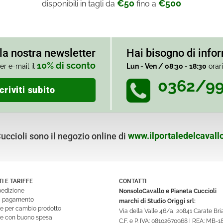
€50
€500
disponibili in tagli da
fino a
alla nostra newsletter
Hai bisogno di info
10% di sconto
er e-mail il
Lun - Ven / 08:30 - 18:30
orar
0362/9
criviti subito
ccioli sono il negozio online di
www.ilportaledelcavallo
 E TARIFFE
CONTATTI
pedizione
NonsoloCavallo e Pianeta Cuccioli
di pagamento
marchi di Studio Origgi srl:
ne per cambio prodotto
Via della Valle 46/a, 20841 Carate Br
ne con buono spesa
C.F. e P. IVA: 08102670968 | REA: MB-