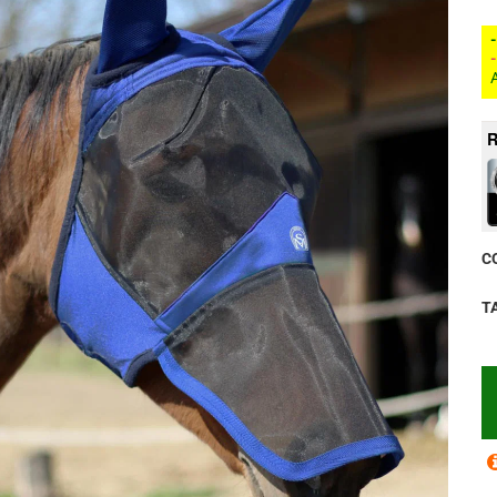
A
R
C
T