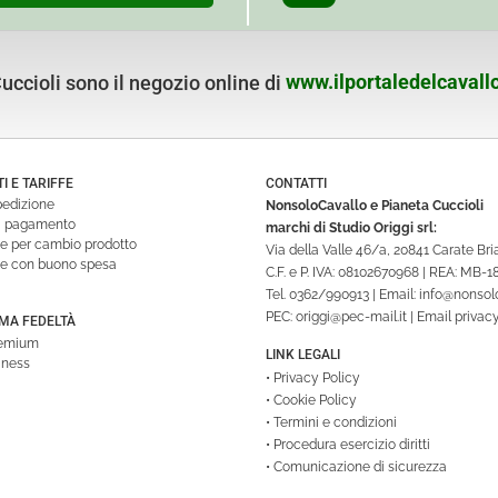
ccioli sono il negozio online di
www.ilportaledelcavallo
 E TARIFFE
CONTATTI
pedizione
NonsoloCavallo e Pianeta Cuccioli
di pagamento
marchi di Studio Origgi srl:
ne per cambio prodotto
Via della Valle 46/a, 20841 Carate Br
ne con buono spesa
C.F. e P. IVA: 08102670968 | REA: MB-
Tel.
0362/990913
| Email:
info@nonsolo
PEC:
origgi@pec-mail.it
| Email privac
A FEDELTÀ
remium
LINK LEGALI
iness
•
Privacy Policy
•
Cookie Policy
•
Termini e condizioni
•
Procedura esercizio diritti
•
Comunicazione di sicurezza