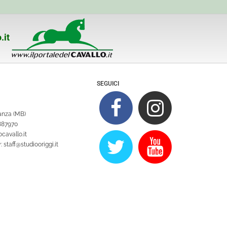
.it
SEGUICI
ianza (MB)
1887970
cavallo.it
y:
staff@studiooriggi.it