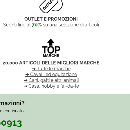
OUTLET E PROMOZIONI
70%
Sconti fino al
su una selezione di articoli
20.000 ARTICOLI DELLE MIGLIORI MARCHE
➔ Tutte le marche
➔ Cavalli ed equitazione
➔ Cani, gatti e altri animali
➔ Casa, hobby e fai-da-te
rmazioni?
io continuato
90913