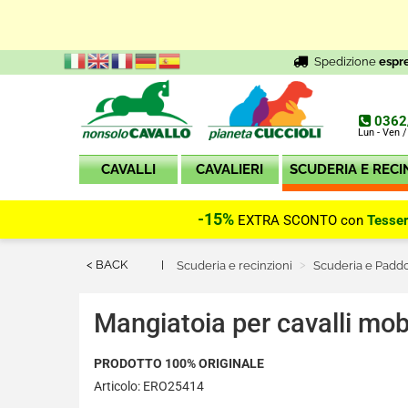
Spedizione
espr
0362
Lun - Ven /
CAVALLI
CAVALIERI
SCUDERIA E RECI
-15%
EXTRA SCONTO con
Tesse
< BACK
Scuderia e recinzioni
Scuderia e Padd
Mangiatoia per cavalli mobi
PRODOTTO 100% ORIGINALE
Articolo: ERO25414