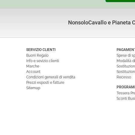
NonsoloCavallo e Pianeta Cu
SERVIZIO CLIENTI
PAGAMENTI
Buoni Regalo
Spese di s
Info e sevizio clienti
Modalità 
Marche
Sostituzio
Account
Sostituzio
Condizioni generali di vendita
Recesso
Prezzi esposti e fatture
PROGRAMM
Sitemap
Tessera P
Sconti Bus