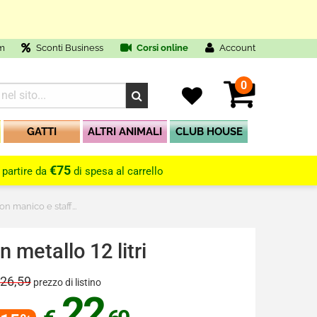
m
Sconti Business
Corsi online
Account
0
GATTI
ALTRI ANIMALI
CLUB HOUSE
€75
 partire da
di spesa al carrello
n manico e staff...
 metallo 12 litri
 26,59
prezzo di listino
22