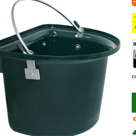
A
R
C