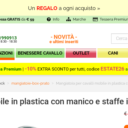
Un
REGALO
a ogni acquisto »
essa GRATIS
da
€ 59
Info
Marche
Tessera Premiu
NOVITÀ
-
-
/990913
e ultimi inseriti
 8:30 - 18:30
NZIONI
BENESSERE CAVALLO
OUTLET
CANI
-10%
ESTATE26
ra Premium
|
EXTRA SCONTO per tutti, codice
a
ock
Current:
mangiatoie-box-prato
Mangiatoia per cavalli mobile in plastica co
le in plastica con manico e staffe in
€