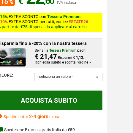
€
,60
-15%
IVA inclusa
-15%
EXTRA SCONTO con
Tessera Premium
-10%
EXTRA SCONTO per tutti, codice
ESTATE26
 partire da
€75
di spesa, da applicare al carrello
isparmia fino a -20% con la nostra tessera
Se hai la
Tessera Premium
paghi
€ 21,47
Risparmi
€ 1,13
.
Richiedila subito e sconta l'ordine »
OLORE:
- seleziona un valore -
2-4 giorni
Spedito entro
circa
Spedizione Express gratis Italia da
€59