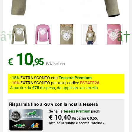
10
€
,95
IVA inclusa
-15%
EXTRA SCONTO con
Tessera Premium
-10%
EXTRA SCONTO per tutti, codice
ESTATE26
A partire da
€75
di spesa, da applicare al carrello
Risparmia fino a -20% con la nostra tessera
Se hai la
Tessera Premium
paghi
€ 10,40
Risparmi
€ 0,55
.
Richiedila subito e sconta l'ordine »