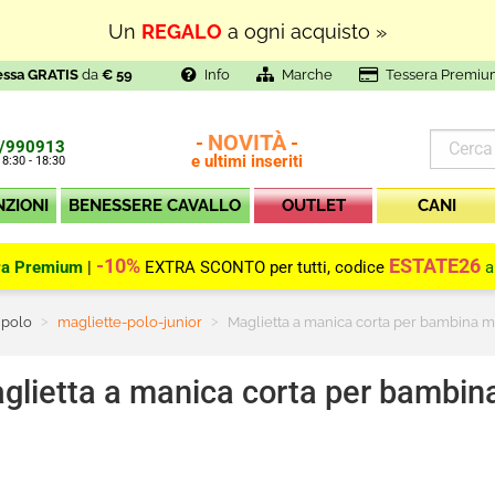
Un
REGALO
a ogni acquisto »
essa GRATIS
da
€ 59
Info
Marche
Tessera Premiu
NOVITÀ
-
-
/990913
e ultimi inseriti
 8:30 - 18:30
NZIONI
BENESSERE CAVALLO
OUTLET
CANI
-10%
ESTATE26
ra Premium
|
EXTRA SCONTO per tutti, codice
a
 polo
Current:
magliette-polo-junior
Maglietta a manica corta per bambina mod
glietta a manica corta per bambina