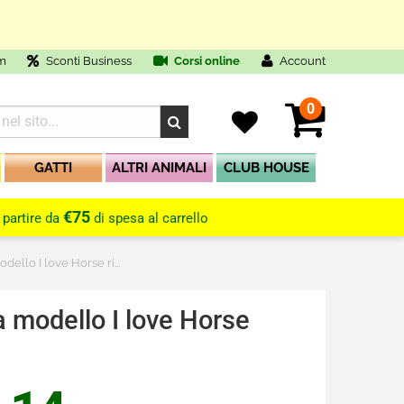
m
Sconti Business
Corsi online
Account
0
GATTI
ALTRI ANIMALI
CLUB HOUSE
€75
 partire da
di spesa al carrello
ello I love Horse ri...
 modello I love Horse