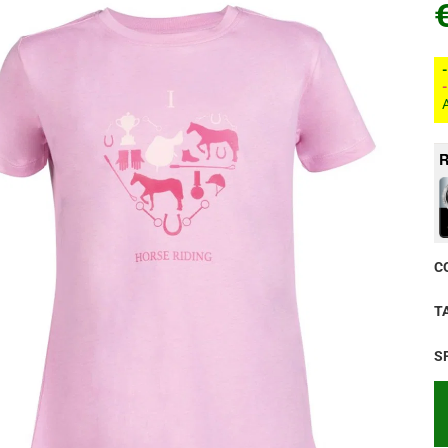
A
R
C
T
S