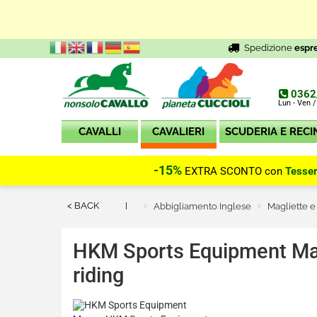
Spedizione
espr
0362
Lun - Ven /
CAVALLI
CAVALIERI
SCUDERIA E RECI
-15%
EXTRA SCONTO con
Tesse
< BACK
Abbigliamento Inglese
Magliette e
HKM Sports Equipment
Ma
riding