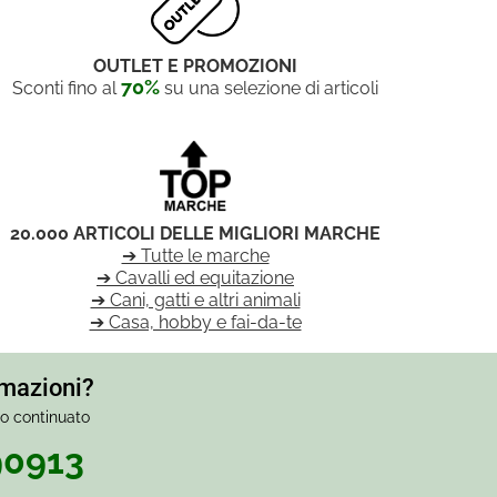
OUTLET E PROMOZIONI
70%
Sconti fino al
su una selezione di articoli
20.000 ARTICOLI DELLE MIGLIORI MARCHE
➔ Tutte le marche
➔ Cavalli ed equitazione
➔ Cani, gatti e altri animali
➔ Casa, hobby e fai-da-te
rmazioni?
io continuato
90913