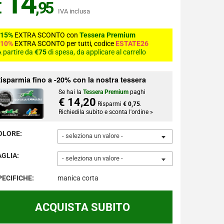
14
€
,95
IVA inclusa
-15%
EXTRA SCONTO con
Tessera Premium
-10%
EXTRA SCONTO per tutti, codice
ESTATE26
 partire da
€75
di spesa, da applicare al carrello
isparmia fino a -20% con la nostra tessera
Se hai la
Tessera Premium
paghi
€ 14,20
Risparmi
€ 0,75
.
Richiedila subito e sconta l'ordine »
OLORE:
- seleziona un valore -
AGLIA:
- seleziona un valore -
PECIFICHE:
manica corta