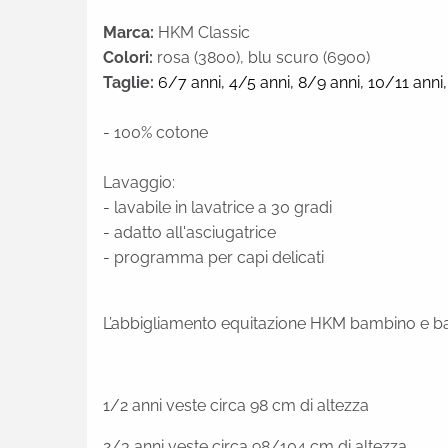
Marca:
HKM Classic
Colori:
rosa (3800), blu scuro (6900)
Taglie:
6/7 anni,
4/5 anni,
8/9 anni,
10/11 anni
- 100% cotone
Lavaggio:
- lavabile in lavatrice a 30 gradi
- adatto all'asciugatrice
- programma per capi delicati
L’abbigliamento equitazione HKM bambino e bam
1/2 anni veste circa 98 cm di altezza
2/3 anni veste circa 98/104 cm di altezza