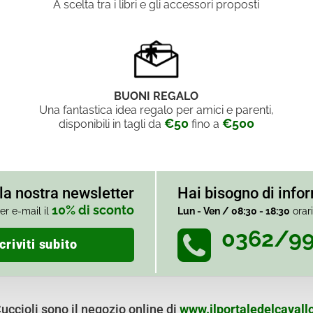
A scelta tra i libri e gli accessori proposti
BUONI REGALO
Una fantastica idea regalo per amici e parenti,
€50
€500
disponibili in tagli da
fino a
alla nostra newsletter
Hai bisogno di info
10% di sconto
er e-mail il
Lun - Ven / 08:30 - 18:30
orar
0362/9
criviti subito
ccioli sono il negozio online di
www.ilportaledelcavallo