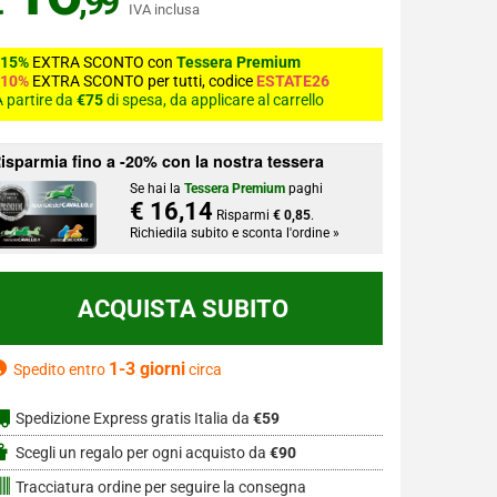
€
,99
IVA inclusa
-15%
EXTRA SCONTO con
Tessera Premium
-10%
EXTRA SCONTO per tutti, codice
ESTATE26
 partire da
€75
di spesa, da applicare al carrello
isparmia fino a -20% con la nostra tessera
Se hai la
Tessera Premium
paghi
€ 16,14
Risparmi
€ 0,85
.
Richiedila subito e sconta l'ordine »
1-3 giorni
Spedito entro
circa
Spedizione Express gratis Italia da
€59
Scegli un regalo per ogni acquisto da
€90
Tracciatura ordine per seguire la consegna