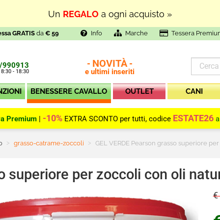
Un
REGALO
a ogni acquisto »
essa GRATIS
da
€ 59
Info
Marche
Tessera Premiu
NOVITÀ
-
-
/990913
e ultimi inseriti
 8:30 - 18:30
NZIONI
BENESSERE CAVALLO
OUTLET
CANI
-10%
ESTATE26
ra Premium
|
EXTRA SCONTO per tutti, codice
a
o
Current:
grasso-catrame-zoccoli
GEL VERDE Pearson grasso superiore per zo
uperiore per zoccoli con oli natur
€