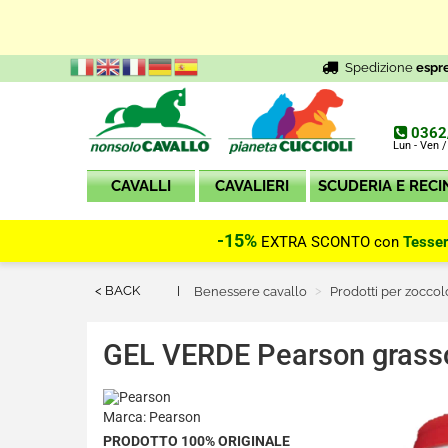
Spedizione
espr
0362
Lun - Ven /
CAVALLI
CAVALIERI
SCUDERIA E RECI
-15%
EXTRA SCONTO con
Tesse
< BACK
Benessere cavallo
Prodotti per zoccol
GEL VERDE Pearson grasso s
Marca: Pearson
PRODOTTO 100% ORIGINALE