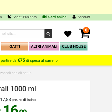
m
Sconti Business
Corsi online
Account
0
GATTI
ALTRI ANIMALI
CLUB HOUSE
€75
 partire da
di spesa al carrello
ccoli con oli natur...
ali 1000 ml
 17,88
prezzo di listino
16