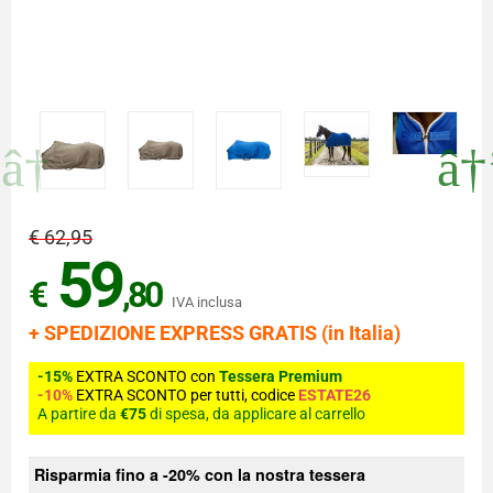
€ 62,95
59
€
,80
IVA inclusa
+ SPEDIZIONE EXPRESS GRATIS (in Italia)
-15%
EXTRA SCONTO con
Tessera Premium
-10%
EXTRA SCONTO per tutti, codice
ESTATE26
A partire da
€75
di spesa, da applicare al carrello
Risparmia fino a -20% con la nostra tessera