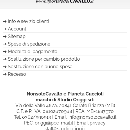
Info e sevizio clienti
Account
Sitemap
Spese di spedizione
Modalità di pagamento
Sostituzione per cambio prodotto
Sostituzione con buono spesa
Recesso
NonsoloCavallo e Pianeta Cuccioli
marchi di Studio Origgi srl:
Via della Valle 46/a, 20841 Carate Brianza (MB)
C.F. e P. IVA: 08102670968 | REA: MB-1887970
Tel.
0362/990913
| Email:
info@nonsolocavallo.it
PEC:
origgi@pec-mail.it
| Email privacy:
staff@studiooriggi.it