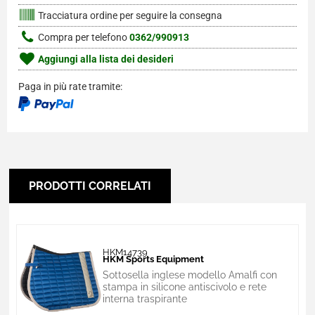
Tracciatura ordine per seguire la consegna
Compra per telefono
0362/990913
Aggiungi alla lista dei desideri
Paga in più rate tramite:
PRODOTTI CORRELATI
HKM14739
HKM Sports Equipment
Sottosella inglese modello Amalfi con
stampa in silicone antiscivolo e rete
interna traspirante