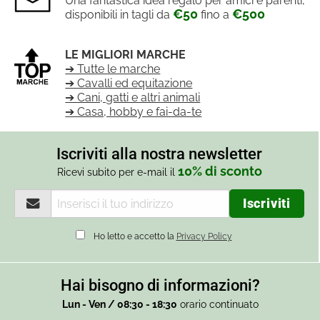
Una fantastica idea regalo per amici e parenti,
€50
€500
disponibili in tagli da
fino a
LE MIGLIORI MARCHE
➔ Tutte le marche
➔ Cavalli ed equitazione
➔ Cani, gatti e altri animali
➔ Casa, hobby e fai-da-te
Iscriviti alla nostra newsletter
10% di sconto
Ricevi subito per e-mail il
Ho letto e accetto la
Privacy Policy
Hai bisogno di informazioni?
Lun - Ven / 08:30 - 18:30
orario continuato