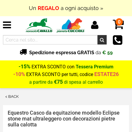
Un
REGALO
a ogni acquisto »
In Outlet
SUPER PROMOZIONI
fino al
70% di
0
SCONTO
Spedizione espressa GRATIS
da
€ 59
-15%
EXTRA SCONTO con
Tessera Premium
-10%
ESTATE26
EXTRA SCONTO per tutti, codice
€75
a partire da
di spesa al carrello
< BACK
Equestro
Casco da equitazione modello Eclipse
stone mat ultraleggero con decorazioni pietre
sulla calotta