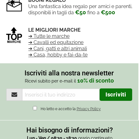
BUONI REGALO
Una fantastica idea regalo per amici e parenti,
€50
€500
disponibili in tagli da
fino a
LE MIGLIORI MARCHE
➔ Tutte le marche
➔ Cavalli ed equitazione
➔ Cani, gatti e altri animali
➔ Casa, hobby e fai-da-te
Iscriviti alla nostra newsletter
10% di sconto
Ricevi subito per e-mail il
Ho letto e accetto la
Privacy Policy
Hai bisogno di informazioni?
Lun - Ven / 08:30 - 18:30
orario continuato