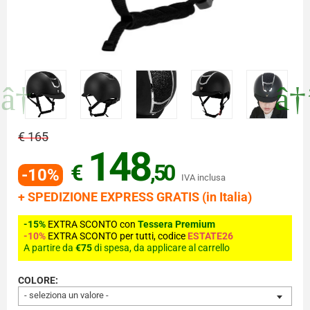
€ 165
148
€
,50
-10%
IVA inclusa
+ SPEDIZIONE EXPRESS GRATIS (in Italia)
-15%
EXTRA SCONTO con
Tessera Premium
-10%
EXTRA SCONTO per tutti, codice
ESTATE26
A partire da
€75
di spesa, da applicare al carrello
COLORE:
- seleziona un valore -