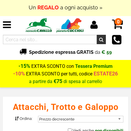
In Outlet
SUPER PROMOZIONI
fino al
70% di
SCONTO
0
Spedizione espressa GRATIS
da
€ 59
-15%
EXTRA SCONTO con
Tessera Premium
-10%
ESTATE26
EXTRA SCONTO per tutti, codice
€75
a partire da
di spesa al carrello
Attacchi, Trotto e Galoppo
Ordina:
Vedi anche
non disponibili