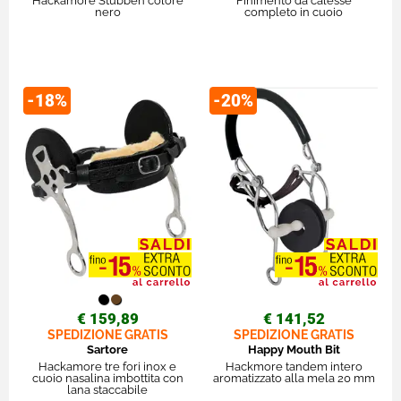
Hackamore Stubben colore
Finimento da calesse
nero
completo in cuoio
-18%
-20%
€ 159,89
€ 141,52
SPEDIZIONE GRATIS
SPEDIZIONE GRATIS
Sartore
Happy Mouth Bit
Hackamore tre fori inox e
Hackmore tandem intero
cuoio nasalina imbottita con
aromatizzato alla mela 20 mm
lana staccabile