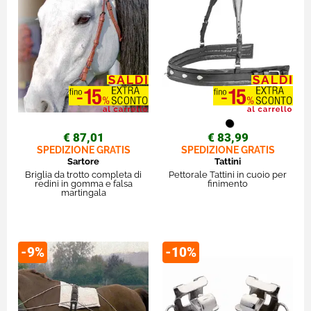
€ 87,01
€ 83,99
SPEDIZIONE GRATIS
SPEDIZIONE GRATIS
Sartore
Tattini
Briglia da trotto completa di
Pettorale Tattini in cuoio per
redini in gomma e falsa
finimento
martingala
-9%
-10%