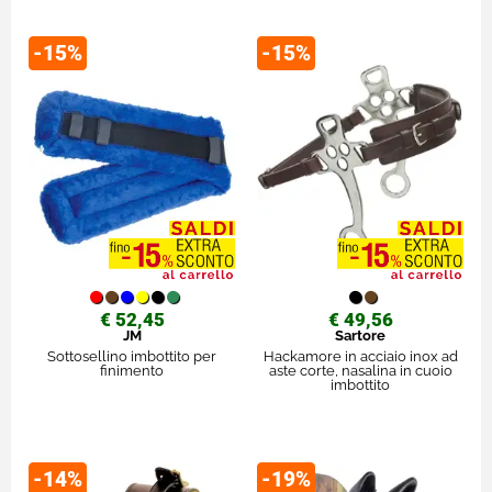
-15%
-15%
€ 52,45
€ 49,56
JM
Sartore
Sottosellino imbottito per
Hackamore in acciaio inox ad
finimento
aste corte, nasalina in cuoio
imbottito
-14%
-19%