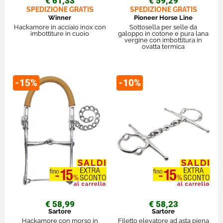
€ 61,33
€ 59,29
SPEDIZIONE GRATIS
SPEDIZIONE GRATIS
Winner
Pioneer Horse Line
Hackamore in acciaio inox con
Sottosella per selle da
imbottiture in cuoio
galoppo in cotone e pura lana
vergine con imbottitura in
ovatta termica
-15%
-10%
€ 58,99
€ 58,23
Sartore
Sartore
Hackamore con morso in
Filetto elevatore ad asta piena