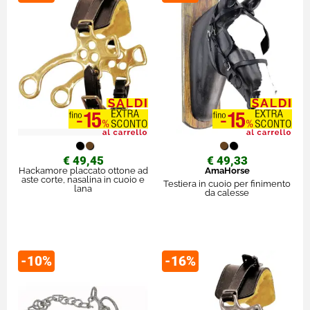
€ 49,45
€ 49,33
Hackamore placcato ottone ad
AmaHorse
aste corte, nasalina in cuoio e
Testiera in cuoio per finimento
lana
da calesse
-10%
-16%