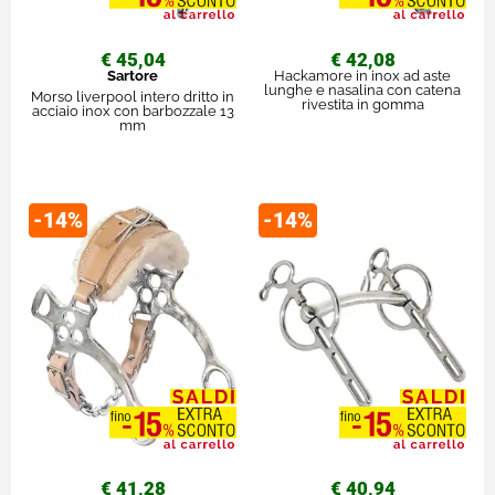
€ 45,04
€ 42,08
Sartore
Hackamore in inox ad aste
lunghe e nasalina con catena
Morso liverpool intero dritto in
rivestita in gomma
acciaio inox con barbozzale 13
mm
-14%
-14%
€ 41,28
€ 40,94