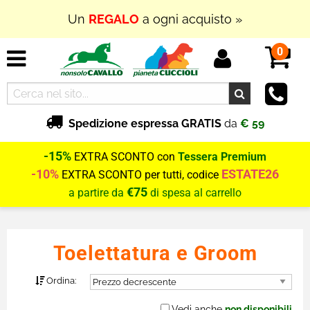
In Outlet
SUPER PROMOZIONI
fino al
70% di
SCONTO
0
Spedizione espressa GRATIS
da
€ 59
-15%
EXTRA SCONTO con
Tessera Premium
-10%
ESTATE26
EXTRA SCONTO per tutti, codice
€75
a partire da
di spesa al carrello
Toelettatura e Groom
Ordina:
Vedi anche
non disponibili