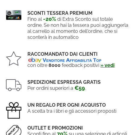
SCONTI TESSERA PREMIUM
-20%
Fino al
di Extra Sconto sul totale
ordine. Se non hai la tessera puoi aggiungerla
al carrello al momento dell'ordine, che si
sconterà in automatico
RACCOMANDATO DAI CLIENTI
con oltre
8000
feedback positivi
» vedi
SPEDIZIONE ESPRESSA GRATIS
€59
Per ordini superiori a
.
UN REGALO PER OGNI ACQUISTO
A scelta tra i libri e gli accessori proposti
OUTLET E PROMOZIONI
70%
Sconti fino al
su una selezione di articoli