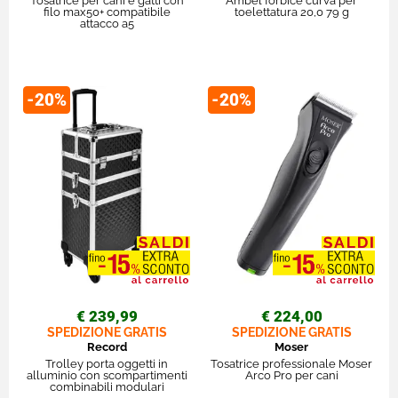
Tosatrice per cani e gatti con
Ambel forbice curva per
filo max50+ compatibile
toelettatura 20,0 79 g
attacco a5
-20%
-20%
€ 239,99
€ 224,00
SPEDIZIONE GRATIS
SPEDIZIONE GRATIS
Record
Moser
Trolley porta oggetti in
Tosatrice professionale Moser
alluminio con scompartimenti
Arco Pro per cani
combinabili modulari