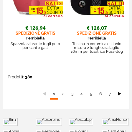
€ 126,94
€ 126,07
SPEDIZIONE GRATIS
SPEDIZIONE GRATIS
Ferribiella
Ferribiella
Spazzola vibrante togli pelo
Testina in ceramica e titanio
per cani e gatti
misura 2 lunghezza taglio
16mm per tosatrice Fuss-dog
Prodotti:
380
Sei
1
2
3
4
5
6
7
nella
pagina