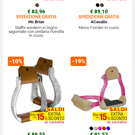
€ 83,96
€ 89,10
SPEDIZIONE GRATIS
SPEDIZIONE GRATIS
Mc Brian
ACavallo
Staffe western in legno
Mono Fender in cuoio
sagomate con pedana rivestita
in cuoio
-10%
-19%
€ 89,55
€ 91,53