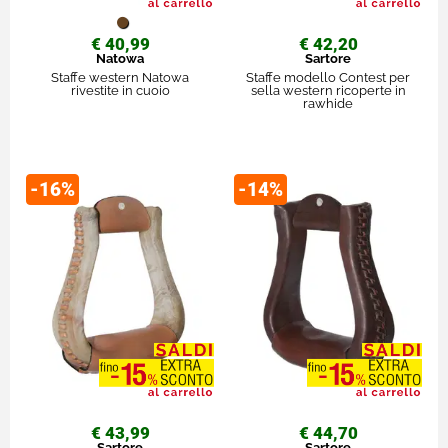
€ 40,99
€ 42,20
Natowa
Sartore
Staffe western Natowa
Staffe modello Contest per
rivestite in cuoio
sella western ricoperte in
rawhide
-16%
-14%
€ 43,99
€ 44,70
Sartore
Sartore