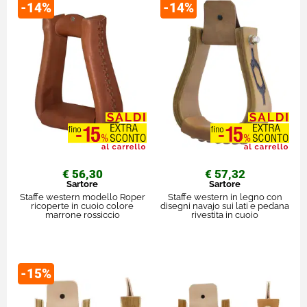
-14%
-14%
€ 56,30
€ 57,32
Sartore
Sartore
Staffe western modello Roper
Staffe western in legno con
ricoperte in cuoio colore
disegni navajo sui lati e pedana
marrone rossiccio
rivestita in cuoio
-15%