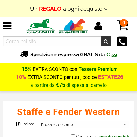
In Outlet
SUPER PROMOZIONI
fino al
70% di
SCONTO
0
Spedizione espressa GRATIS
da
€ 59
-15%
EXTRA SCONTO con
Tessera Premium
-10%
ESTATE26
EXTRA SCONTO per tutti, codice
€75
a partire da
di spesa al carrello
Staffe e Fender Western
Ordina:
Vedi anche
non disponibili