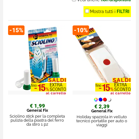
Mostra tutti i
FILTRI
-15%
-10%
€ 1,99
€ 2,39
General Fix
General Fix
Sciolino stick per la completa
Holiday spazzola in velluto
pulizia della piastra del ferro
tecnico portatile per auto o
da stiro 1 pz
viaggi