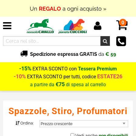
Un
REGALO
a ogni acquisto »
0
Spedizione espressa GRATIS
da
€ 59
-15%
EXTRA SCONTO con
Tessera Premium
-10%
ESTATE26
EXTRA SCONTO per tutti, codice
€75
a partire da
di spesa al carrello
Spazzole, Stiro, Profumatori
Ordina:
Vedi anche
non disponibili