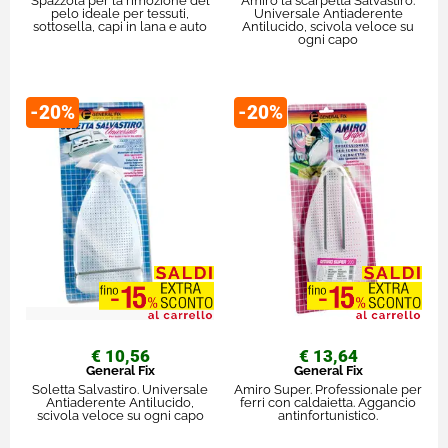
Spazzola per la rimozione del
Amiro la scarpetta Salvastiro.
pelo ideale per tessuti,
Universale Antiaderente
sottosella, capi in lana e auto
Antilucido, scivola veloce su
ogni capo
-20%
-20%
€ 10,56
€ 13,64
General Fix
General Fix
Soletta Salvastiro. Universale
Amiro Super. Professionale per
Antiaderente Antilucido,
ferri con caldaietta. Aggancio
scivola veloce su ogni capo
antinfortunistico.