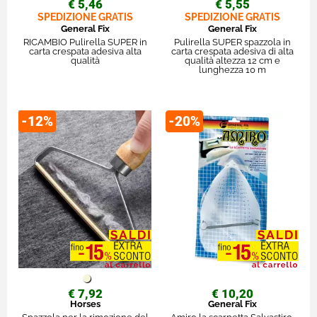
€ 5,46
€ 5,55
SPEDIZIONE GRATIS
SPEDIZIONE GRATIS
General Fix
General Fix
RICAMBIO Pulirella SUPER in
Pulirella SUPER spazzola in
carta crespata adesiva alta
carta crespata adesiva di alta
qualità
qualità altezza 12 cm e
lunghezza 10 m
-12%
-20%
€ 7,92
€ 10,20
Horses
General Fix