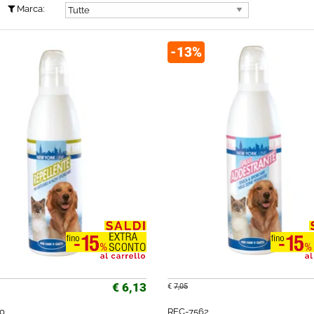
Marca:
-13%
€ 6,13
€
7,05
0
REC-7562