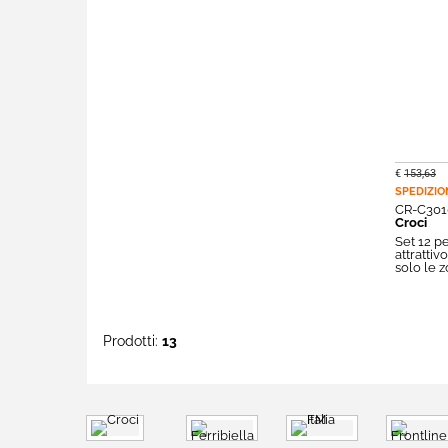
€
153,63
SPEDIZIO
CR-C301
Croci
Set 12 pe
attrattiv
solo le 
Prodotti:
13