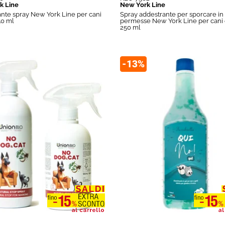
k Line
New York Line
ante spray New York Line per cani
Spray addestrante per sporcare in
50 ml
permesse New York Line per cani e
250 ml
-13%