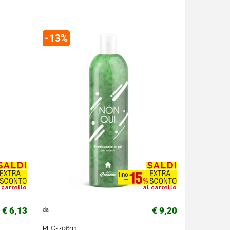
-13%
€ 6,13
€ 9,20
da
REC-7063.1