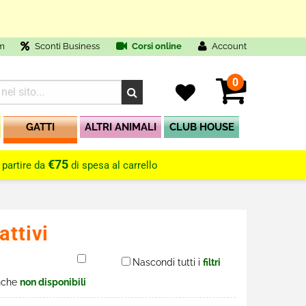
m
Sconti Business
Corsi online
Account
0
GATTI
ALTRI ANIMALI
CLUB HOUSE
€75
 partire da
di spesa al carrello
attivi
Nascondi tutti i
filtri
nche
non disponibili