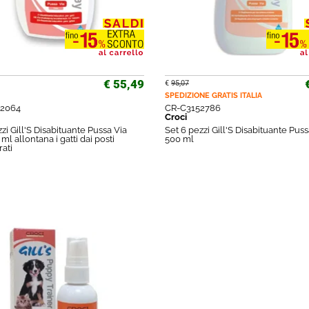
€ 55,49
€
95,07
SPEDIZIONE GRATIS
ITALIA
2064
CR-C3152786
Croci
zi Gill'S Disabituante Pussa Via
Set 6 pezzi Gill'S Disabituante Puss
ml allontana i gatti dai posti
500 ml
rati