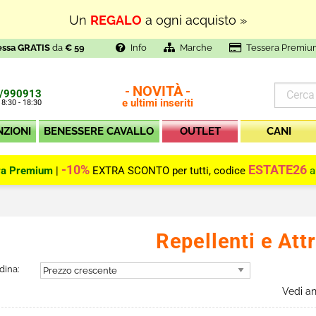
Un
REGALO
a ogni acquisto »
essa GRATIS
da
€ 59
Info
Marche
Tessera Premiu
NOVITÀ
-
-
/990913
e ultimi inseriti
 8:30 - 18:30
NZIONI
BENESSERE CAVALLO
OUTLET
CANI
-10%
ESTATE26
ra Premium
|
EXTRA SCONTO per tutti, codice
a
Repellenti e Attr
dina:
Vedi a