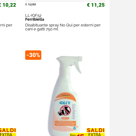
€ 10,22
€ 11,25
€
12,93
LL-IGF52
Ferribiella
rni per
Disabituante spray No Qui per esterni per
cani e gatti 750 ml
-30%