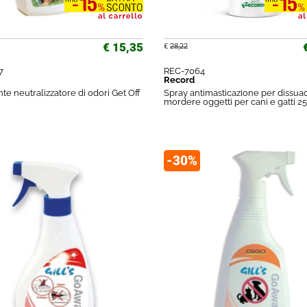
€ 15,35
€
28,22
7
REC-7064
Record
te neutralizzatore di odori Get Off
Spray antimasticazione per dissua
mordere oggetti per cani e gatti 2
-30%