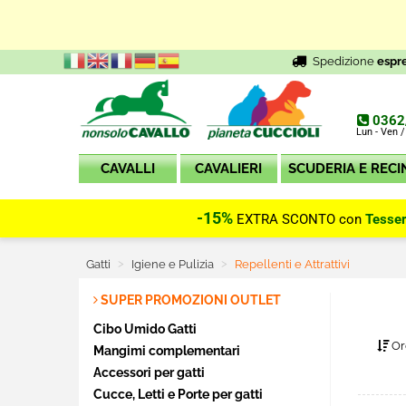
Spedizione
espr
0362
Lun - Ven /
CAVALLI
CAVALIERI
SCUDERIA E RECI
-15%
EXTRA SCONTO con
Tesse
Gatti
Igiene e Pulizia
Current:
Repellenti e Attrattivi
SUPER PROMOZIONI OUTLET
Cibo Umido Gatti
Or
Mangimi complementari
Accessori per gatti
Cucce, Letti e Porte per gatti