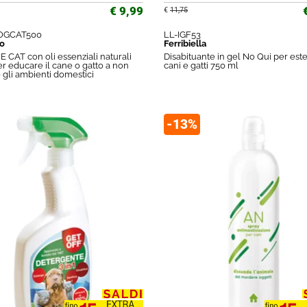
€ 9,99
€
11,75
GCAT500
LL-IGF53
io
Ferribiella
 CAT con oli essenziali naturali
Disabituante in gel No Qui per este
er educare il cane o gatto a non
cani e gatti 750 ml
 gli ambienti domestici
-13%