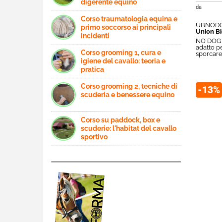
digerente equino
da
Corso traumatologia equina e
UBNODO
primo soccorso ai principali
Union B
incidenti
NO DOG E
adatto p
Corso grooming 1, cura e
sporcare
igiene del cavallo: teoria e
pratica
Corso grooming 2, tecniche di
-13%
scuderia e benessere equino
Corso su paddock, box e
scuderie: l'habitat del cavallo
sportivo