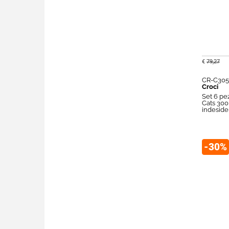
€
79,27
CR-C305
Croci
Set 6 pez
Cats 300 
indeside
-30%