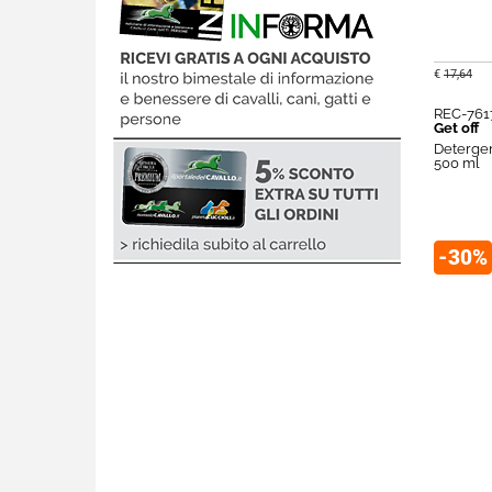
€
17,64
REC-761
Get off
Detergen
500 ml
-30%