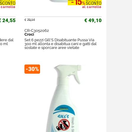
€ 24,55
€ 49,10
€
70,14
CR-C3052062
Croci
dere dal
Set 6 pezzi Gill'S Disabituante Pussa Via
50 ml
300 ml allonta e disabitua cani e gatti dal
sostate e sporcare aree vietate
-30%