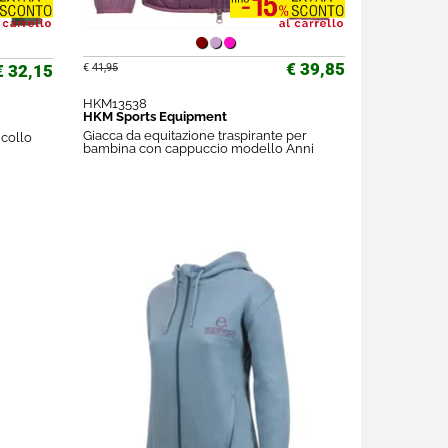
€ 39,85
€ 32,15
€
41,95
HKM13538
HKM Sports Equipment
Giacca da equitazione traspirante per
 collo
bambina con cappuccio modello Anni