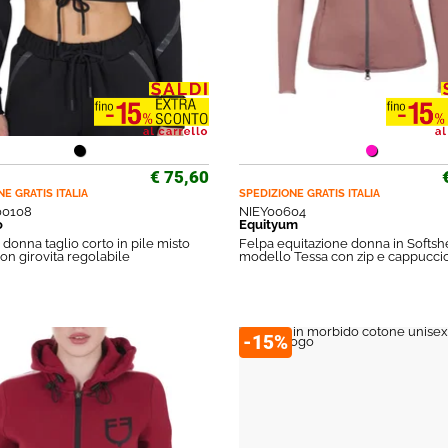
€ 75,60
NE GRATIS
ITALIA
SPEDIZIONE GRATIS
ITALIA
0108
NIEY00604
o
Equityum
 donna taglio corto in pile misto
Felpa equitazione donna in Softsh
on girovita regolabile
modello Tessa con zip e cappucci
-15%