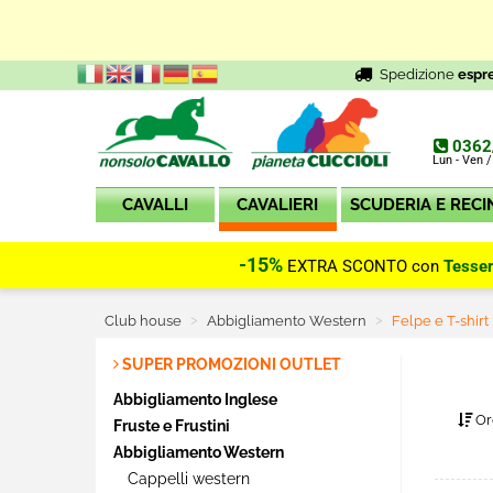
Spedizione
espr
0362
Lun - Ven /
CAVALLI
CAVALIERI
SCUDERIA E RECI
-15%
EXTRA SCONTO con
Tesse
Club house
Abbigliamento Western
Current:
Felpe e T-shirt
SUPER PROMOZIONI OUTLET
Abbigliamento Inglese
Or
Fruste e Frustini
Abbigliamento Western
Cappelli western