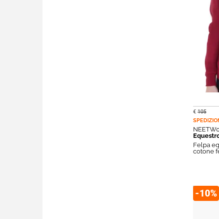
€
105
SPEDIZIO
NEETW0
Equestr
Felpa eq
cotone f
-10%