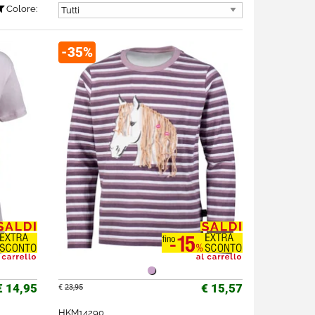
Colore:
-35%
€ 14,95
€ 15,57
€
23,95
HKM14290