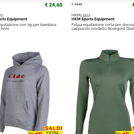
€ 24,65
€
44,95
72
HKM13422
rts Equipment
HKM Sports Equipment
equitazione con zip per bambina
Felpa equitazione corta per donn
 Anni
cappuccio modello Rosegold Gla