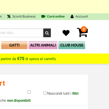
O
m
Sconti Business
Corsi online
Account
0
GATTI
ALTRI ANIMALI
CLUB HOUSE
€75
 partire da
di spesa al carrello
rt
Nascondi tutti i
filtri
nche
non disponibili