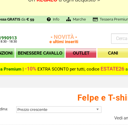
In Outlet
SUPER PROMOZIONI
fino al
70% di SCONT
essa GRATIS
da
€ 59
Info
Marche
Tessera Premiu
NOVITÀ
-
-
/990913
e ultimi inseriti
 8:30 - 18:30
NZIONI
BENESSERE CAVALLO
OUTLET
CANI
-10%
ESTATE26
ra Premium
|
EXTRA SCONTO per tutti, codice
a
Felpe e T-shi
dina:
Vedi a