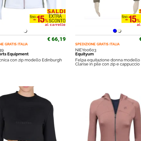
€ 66,19
NE GRATIS
ITALIA
SPEDIZIONE GRATIS
ITALIA
39
NIEY00603
rts Equipment
Equityum
cnica con zip modello Edinburgh
Felpa equitazione donna modello
Clarise in pile con zip e cappuccio