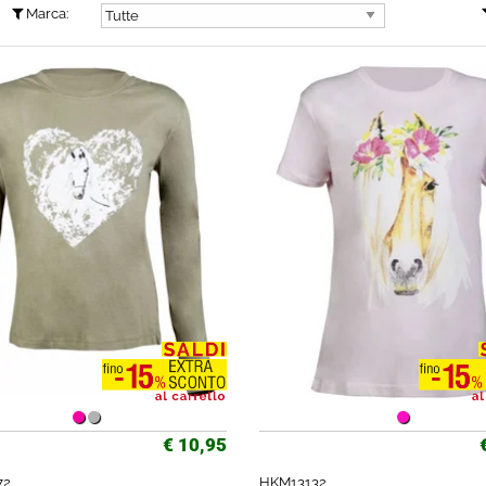
Marca:
€ 10,95
72
HKM13132