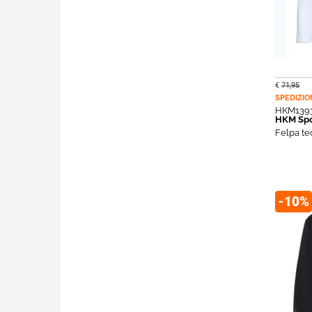
€
71,95
SPEDIZIO
HKM139
HKM Spo
Felpa te
-10%