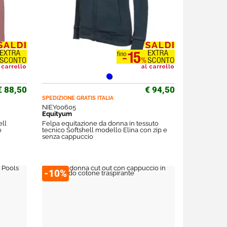
€ 88,50
€ 94,50
SPEDIZIONE GRATIS
ITALIA
NIEY00605
Equityum
ell
Felpa equitazione da donna in tessuto
o
tecnico Softshell modello Elina con zip e
senza cappuccio
-10%