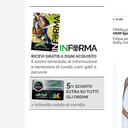
€
31,95
HKM143
HKM Spo
Felpa pe
Ruby con