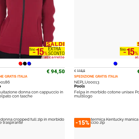
€ 94,50
€
115,5
NE GRATIS
ITALIA
SPEDIZIONE GRATIS
ITALIA
0186
NEPLU00013
o
Pools
uitazione donna con cappuccio in
Felpa in morbido cotone unisex P
elpato con tasche
multilogo
-15%