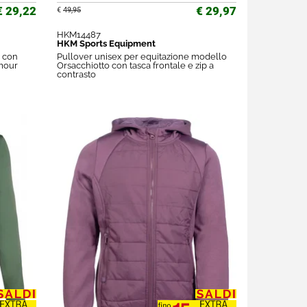
€ 29,22
€ 29,97
€
49,95
HKM14487
HKM Sports Equipment
a con
Pullover unisex per equitazione modello
mour
Orsacchiotto con tasca frontale e zip a
contrasto