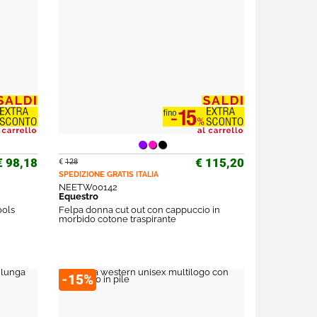
€ 98,18
€ 115,20
€
128
SPEDIZIONE GRATIS
ITALIA
NEETW00142
Equestro
ools
Felpa donna cut out con cappuccio in
morbido cotone traspirante
-15%