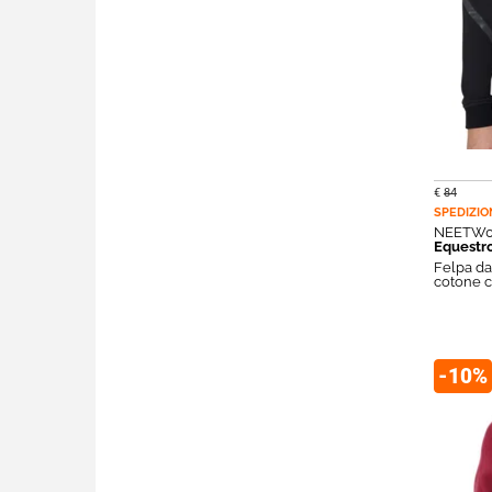
€
84
SPEDIZIO
NEETW0
Equestr
Felpa da
cotone c
-10%