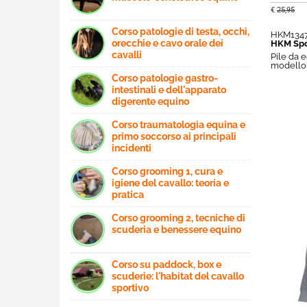
€
25,95
Corso patologie di testa, occhi,
HKM134
orecchie e cavo orale dei
HKM Spo
cavalli
Pile da 
modello
Corso patologie gastro-
intestinali e dell'apparato
digerente equino
Corso traumatologia equina e
primo soccorso ai principali
incidenti
Corso grooming 1, cura e
igiene del cavallo: teoria e
pratica
Corso grooming 2, tecniche di
scuderia e benessere equino
Corso su paddock, box e
scuderie: l'habitat del cavallo
sportivo