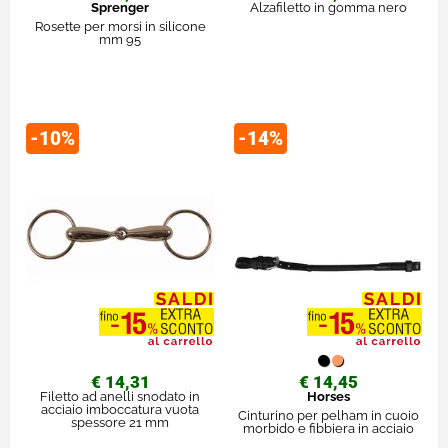
Sprenger
Alzafiletto in gomma nero
Rosette per morsi in silicone
mm 95
-10%
-14%
€ 14,31
€ 14,45
Filetto ad anelli snodato in
Horses
acciaio imboccatura vuota
Cinturino per pelham in cuoio
spessore 21 mm
morbido e fibbiera in acciaio