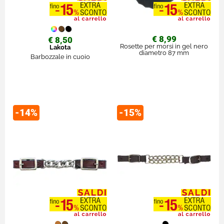
€ 8,99
€ 8,50
Rosette per morsi in gel nero
Lakota
diametro 87 mm
Barbozzale in cuoio
-14%
-15%