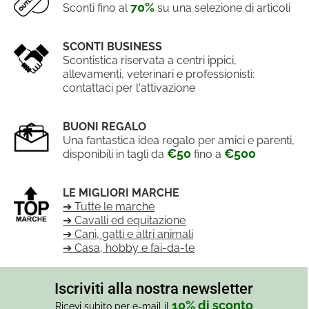
70%
Sconti fino al
su una selezione di articoli
SCONTI BUSINESS
Scontistica riservata a centri ippici,
allevamenti, veterinari e professionisti:
contattaci per l'attivazione
BUONI REGALO
Una fantastica idea regalo per amici e parenti,
€50
€500
disponibili in tagli da
fino a
LE MIGLIORI MARCHE
➔ Tutte le marche
➔ Cavalli ed equitazione
➔ Cani, gatti e altri animali
➔ Casa, hobby e fai-da-te
Iscriviti alla nostra newsletter
10% di sconto
Ricevi subito per e-mail il