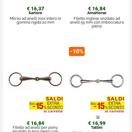
€ 16,37
€ 16,84
Sartore
AmaHorse
Morso ad anelli inox intero in
Filetto inglese snodato ad
gomma rigida 20 mm
anelli 55 mm con imboccatura
piena
-10%
€ 16,84
€ 16,99
Filetto ad anelli per pony,
Tattini
snodato in inox pieno con