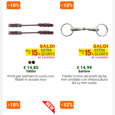
-10%
-13%
€ 14,85
€ 14,99
Tattini
Sartore
Ponti per pelham in cuoio con
Filetto in inox ad anelli da 65
fibbie in acciaio inox
mm snodato con imboccatura
da 23 mm vuota
-10%
-12%