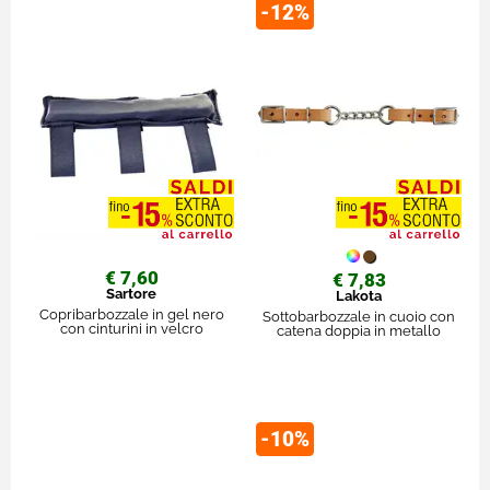
-12%
€ 7,60
€ 7,83
Sartore
Lakota
Copribarbozzale in gel nero
Sottobarbozzale in cuoio con
con cinturini in velcro
catena doppia in metallo
-10%