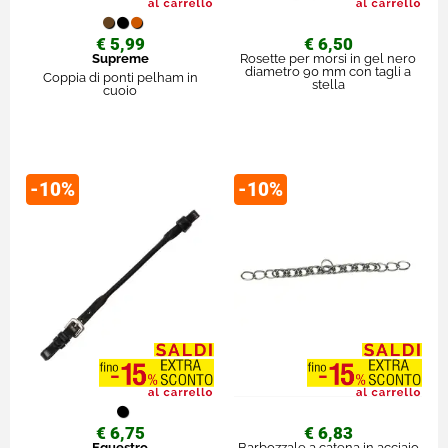
€ 5,99
€ 6,50
Supreme
Rosette per morsi in gel nero
diametro 90 mm con tagli a
Coppia di ponti pelham in
stella
cuoio
-10%
-10%
€ 6,75
€ 6,83
Equestro
Barbozzale a catena in acciaio