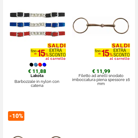
€ 11,88
€ 11,99
Lakota
Filetto ad anelli snodato
imboccatura piena spessore 16
Barbozzale in nylon con
mm
catena
-10%