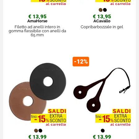
€ 13,95
€ 13,95
AmaHorse
ACavallo
Filetto ad anelli intero in
Copribarbozzale in gel
gomma flessibile con anelli da
65 mm
-12%
€ 13,99
€ 13,99