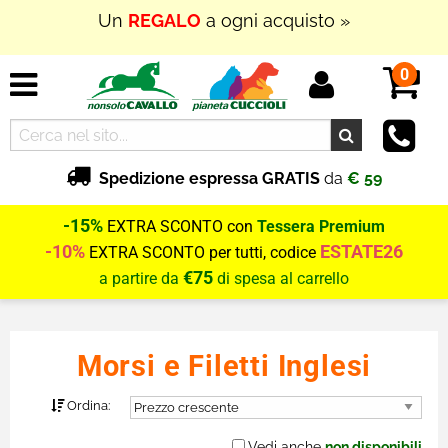
In Outlet
SUPER PROMOZIONI
fino al
70% di
SCONTO
0
Spedizione espressa GRATIS
da
€ 59
-15%
EXTRA SCONTO con
Tessera Premium
-10%
ESTATE26
EXTRA SCONTO per tutti, codice
€75
a partire da
di spesa al carrello
Morsi e Filetti Inglesi
Ordina:
Vedi anche
non disponibili