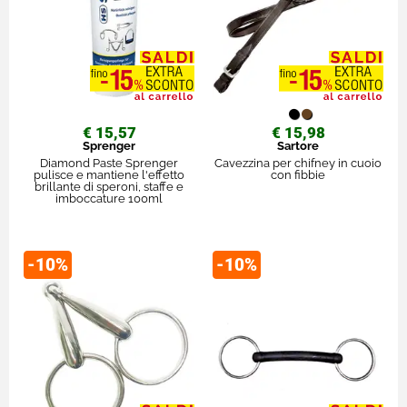
€ 15,57
€ 15,98
Sprenger
Sartore
Diamond Paste Sprenger
Cavezzina per chifney in cuoio
pulisce e mantiene l'effetto
con fibbie
brillante di speroni, staffe e
imboccature 100ml
-10%
-10%