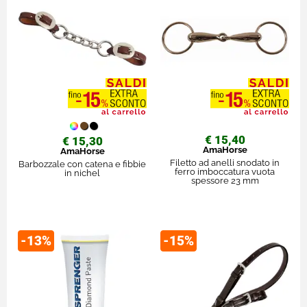
€ 15,40
€ 15,30
AmaHorse
AmaHorse
Filetto ad anelli snodato in
Barbozzale con catena e fibbie
ferro imboccatura vuota
in nichel
spessore 23 mm
-13%
-15%