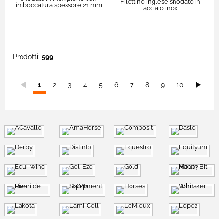
Filettino inglese snodato in
imboccatura spessore 21 mm
acciaio inox
Prodotti:
599
Sei
1
2
3
4
5
6
7
8
9
10
nella
pagina