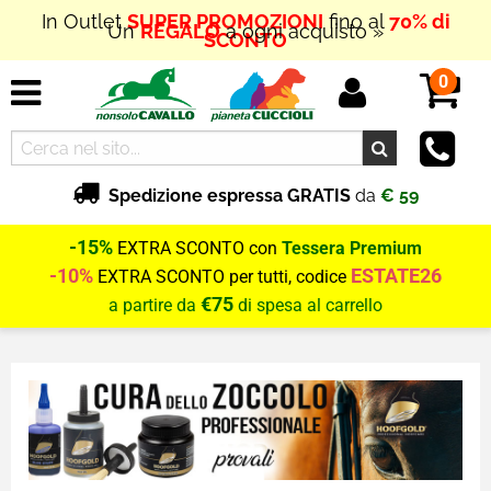
In Outlet
SUPER PROMOZIONI
fino al
70% di
Un
REGALO
a ogni acquisto »
SCONTO
0
Spedizione espressa GRATIS
da
€ 59
-15%
EXTRA SCONTO con
Tessera Premium
-10%
ESTATE26
EXTRA SCONTO per tutti, codice
€75
a partire da
di spesa al carrello