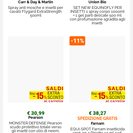
Carr & Day & Martin
Union Bio
Spray anti mosche e insetti per
SET NEW EQUINOFLY PER
cavalli Flygard ExtraStrength
INSETTI: 1 spray corpo 1000ml
500ml
+ 1 gel parti delicate 500 ml
con profumazione sgradita agli
insetti
-11%
€ 30,99
€ 38,27
Pearson
SPEDIZIONE GRATIS
MONSTER DEFENSE Pearson
Farnam
scudo protettivo totale verso
EQUI-SPOT Farnam insetticida
gli insetti con olio di neem,
spot-on 3 Pipette 10 ml cad.