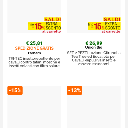
€ 25,81
€ 26,99
Union Bio
SPEDIZIONE GRATIS
SET 2 PEZZI Lozione Citronella
Farnam
Tea Tree ed Eucalipto per
TRI-TEC insettorepellente per
Cavalli Repulsiva insetti e
cavalli contro tafani mosche e
zanzare 2x1000ml
insetti volanti con filtro solare
-15%
-13%