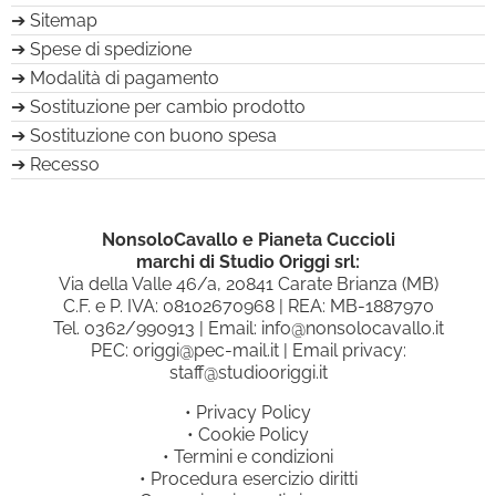
Sitemap
Spese di spedizione
Modalità di pagamento
Sostituzione per cambio prodotto
Sostituzione con buono spesa
Recesso
NonsoloCavallo e Pianeta Cuccioli
marchi di Studio Origgi srl:
Via della Valle 46/a, 20841 Carate Brianza (MB)
C.F. e P. IVA: 08102670968 | REA: MB-1887970
Tel.
0362/990913
| Email:
info@nonsolocavallo.it
PEC:
origgi@pec-mail.it
| Email privacy:
staff@studiooriggi.it
•
Privacy Policy
•
Cookie Policy
•
Termini e condizioni
•
Procedura esercizio diritti