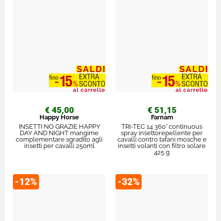
€ 45,00
€ 51,15
Happy Horse
Farnam
INSETTI NO GRAZIE HAPPY
TRI-TEC 14 360° continuous
DAY AND NIGHT mangime
spray insettorepellente per
complementare sgradito agli
cavalli contro tafani mosche e
insetti per cavalli 250ml
insetti volanti con filtro solare
425 g
-12%
-32%