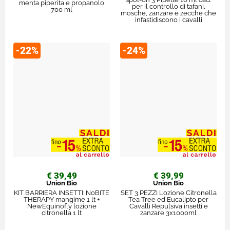
menta piperita e propanolo
per il controllo di tafani,
700 ml
mosche, zanzare e zecche che
infastidiscono i cavalli
-22%
-24%
€ 39,49
€ 39,99
Union Bio
Union Bio
KIT BARRIERA INSETTI: NoBITE
SET 3 PEZZI Lozione Citronella
THERAPY mangime 1 lt +
Tea Tree ed Eucalipto per
NewEquinofly lozione
Cavalli Repulsiva insetti e
citronella 1 lt
zanzare 3x1000ml