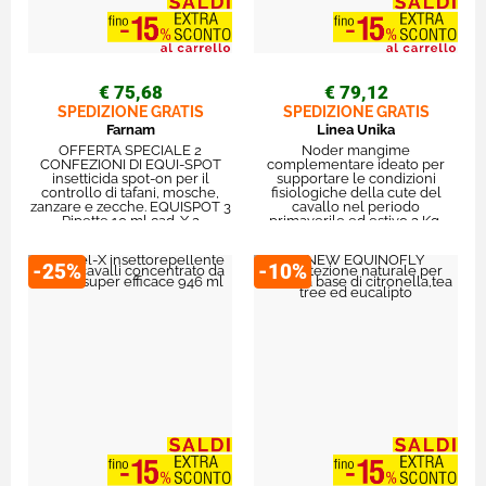
€ 75,68
€ 79,12
SPEDIZIONE GRATIS
SPEDIZIONE GRATIS
Farnam
Linea Unika
OFFERTA SPECIALE 2
Noder mangime
CONFEZIONI DI EQUI-SPOT
complementare ideato per
insetticida spot-on per il
supportare le condizioni
controllo di tafani, mosche,
fisiologiche della cute del
zanzare e zecche. EQUISPOT 3
cavallo nel periodo
Pipette 10 ml cad. X 2
primaverile ed estivo 3 Kg
-25%
-10%