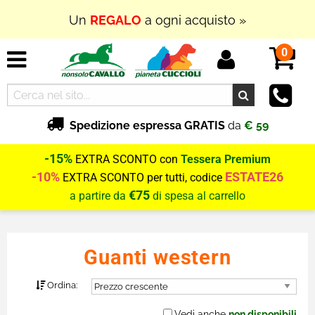
Un
REGALO
a ogni acquisto »
In Outlet
SUPER PROMOZIONI
fino al
70% di
0
SCONTO
Spedizione espressa GRATIS
da
€ 59
-15%
EXTRA SCONTO con
Tessera Premium
-10%
ESTATE26
EXTRA SCONTO per tutti, codice
€75
a partire da
di spesa al carrello
Guanti western
Ordina:
Vedi anche
non disponibili