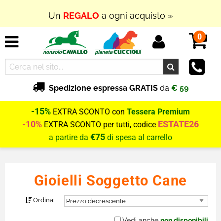
Un
REGALO
a ogni acquisto »
0
Spedizione espressa GRATIS
da
€ 59
-15%
EXTRA SCONTO con
Tessera Premium
-10%
ESTATE26
EXTRA SCONTO per tutti, codice
€75
a partire da
di spesa al carrello
Gioielli Soggetto Cane
Ordina:
Vedi anche
non disponibili