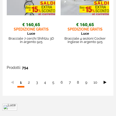
€ 160,65
€ 160,65
SPEDIZIONE GRATIS
SPEDIZIONE GRATIS
Luce
Luce
Bracciale 7 cerchi Shihtzu 3D
Bracciale 4 sezioni Cocker
in argento 925
inglese in argento 925
Prodotti:
754
Sei
1
2
3
4
5
6
7
8
9
10
nella
pagina