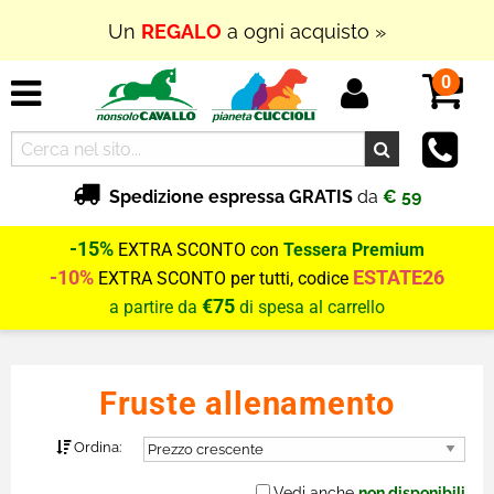
Un
REGALO
a ogni acquisto »
0
Spedizione espressa GRATIS
da
€ 59
-15%
EXTRA SCONTO con
Tessera Premium
-10%
ESTATE26
EXTRA SCONTO per tutti, codice
€75
a partire da
di spesa al carrello
Fruste allenamento
Ordina:
Vedi anche
non disponibili