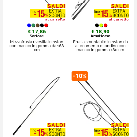
€ 17,86
€ 18,90
Sartore
AmaHorse
Mezzafrusta rivestita in nylon
Frusta smontabile in nylon da
con manico in gomma da 168
allenamento e tondino con
cm
manico in gomma 180 cm
-10%