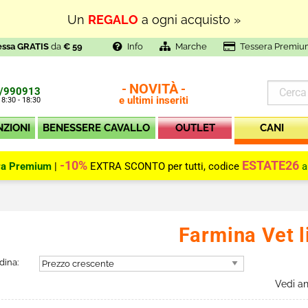
Un
REGALO
a ogni acquisto »
essa GRATIS
da
€ 59
Info
Marche
Tessera Premiu
NOVITÀ
-
-
/990913
e ultimi inseriti
 8:30 - 18:30
NZIONI
BENESSERE CAVALLO
OUTLET
CANI
-10%
ESTATE26
ra Premium
|
EXTRA SCONTO per tutti, codice
a
Farmina Vet l
dina:
Vedi a