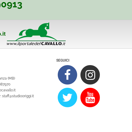
90913
.it
SEGUICI
ianza (MB)
1887970
cavallo.it
y:
staff@studiooriggi.it