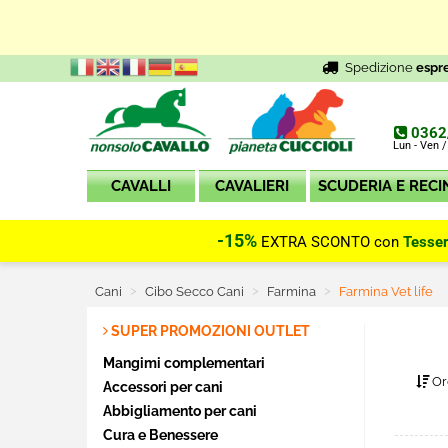
Spedizione
espr
0362
Lun - Ven /
CAVALLI
CAVALIERI
SCUDERIA E RECI
-15%
EXTRA SCONTO con
Tesse
Cani
Cibo Secco Cani
Farmina
Current:
Farmina Vet life
SUPER PROMOZIONI OUTLET
Mangimi complementari
Or
Accessori per cani
Abbigliamento per cani
Cura e Benessere