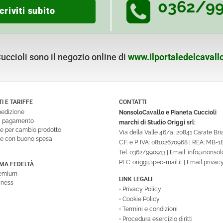
0362/9
criviti subito
ccioli sono il negozio online di
www.ilportaledelcavallo
 E TARIFFE
CONTATTI
pedizione
NonsoloCavallo e Pianeta Cuccioli
di pagamento
marchi di Studio Origgi srl:
ne per cambio prodotto
Via della Valle 46/a, 20841 Carate Br
ne con buono spesa
C.F. e P. IVA: 08102670968 | REA: MB-
Tel.
0362/990913
| Email:
info@nonsolo
PEC:
origgi@pec-mail.it
| Email privac
A FEDELTÀ
remium
LINK LEGALI
iness
•
Privacy Policy
•
Cookie Policy
•
Termini e condizioni
•
Procedura esercizio diritti