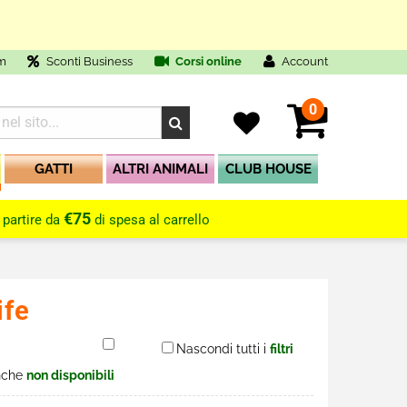
m
Sconti Business
Corsi online
Account
0
GATTI
ALTRI ANIMALI
CLUB HOUSE
€75
 partire da
di spesa al carrello
ife
Nascondi tutti i
filtri
nche
non disponibili