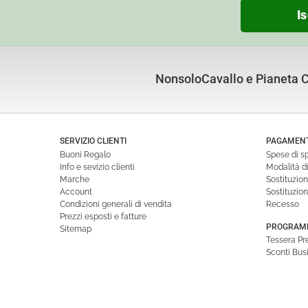
Is
NonsoloCavallo e Pianeta Cu
SERVIZIO CLIENTI
PAGAMENTI
Buoni Regalo
Spese di s
Info e sevizio clienti
Modalità 
Marche
Sostituzio
Account
Sostituzio
Condizioni generali di vendita
Recesso
Prezzi esposti e fatture
PROGRAMM
Sitemap
Tessera P
Sconti Bus