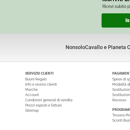
Ricevi subito p
Is
NonsoloCavallo e Pianeta Cu
SERVIZIO CLIENTI
PAGAMENTI
Buoni Regalo
Spese di s
Info e sevizio clienti
Modalità 
Marche
Sostituzio
Account
Sostituzio
Condizioni generali di vendita
Recesso
Prezzi esposti e fatture
PROGRAMM
Sitemap
Tessera P
Sconti Bus