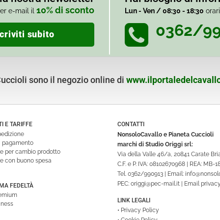
10% di sconto
er e-mail il
Lun - Ven / 08:30 - 18:30
orar
0362/9
criviti subito
ccioli sono il negozio online di
www.ilportaledelcavallo
 E TARIFFE
CONTATTI
pedizione
NonsoloCavallo e Pianeta Cuccioli
di pagamento
marchi di Studio Origgi srl:
ne per cambio prodotto
Via della Valle 46/a, 20841 Carate Br
ne con buono spesa
C.F. e P. IVA: 08102670968 | REA: MB-
Tel.
0362/990913
| Email:
info@nonsolo
PEC:
origgi@pec-mail.it
| Email privac
A FEDELTÀ
remium
LINK LEGALI
iness
•
Privacy Policy