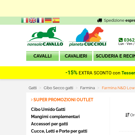
Spedizione
espr
0362
Lun - Ven /
CAVALLI
CAVALIERI
SCUDERIA E RECI
-15%
EXTRA SCONTO con
Tesse
Gatti
Cibo Secco gatti
Farmina
Current:
Farmina N&D Low
SUPER PROMOZIONI OUTLET
Cibo Umido Gatti
Or
Mangimi complementari
Accessori per gatti
Cucce, Letti e Porte per gatti