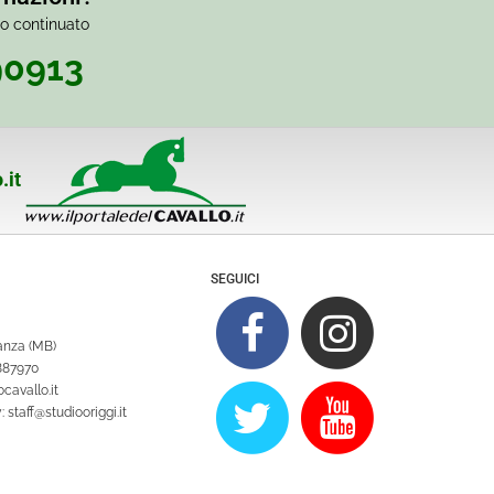
io continuato
90913
.it
SEGUICI
ianza (MB)
1887970
cavallo.it
y:
staff@studiooriggi.it