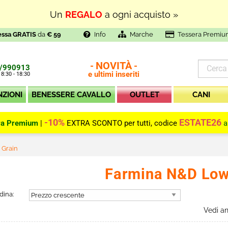
Un
REGALO
a ogni acquisto »
essa GRATIS
da
€ 59
Info
Marche
Tessera Premiu
NOVITÀ
-
-
/990913
e ultimi inseriti
 8:30 - 18:30
NZIONI
BENESSERE CAVALLO
OUTLET
CANI
-10%
ESTATE26
ra Premium
|
EXTRA SCONTO per tutti, codice
a
 Grain
Farmina N&D Low
dina:
Vedi a