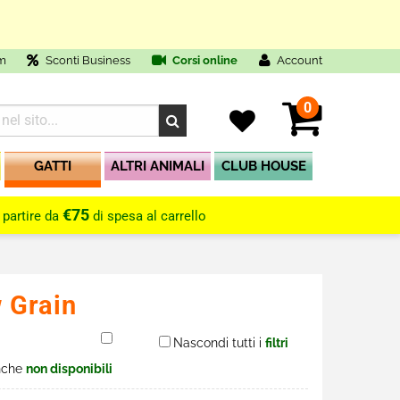
m
Sconti Business
Corsi online
Account
0
GATTI
ALTRI ANIMALI
CLUB HOUSE
€75
 partire da
di spesa al carrello
 Grain
Nascondi tutti i
filtri
nche
non disponibili