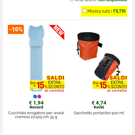
Mostra tutti i
FILTRI
-10%
€ 1,94
€ 4,74
Record
Kerbl
Cucchiaio erogatore per snack
Sacchetto portacibo 500 ml
cremosi 20.5x5 cm 35 g