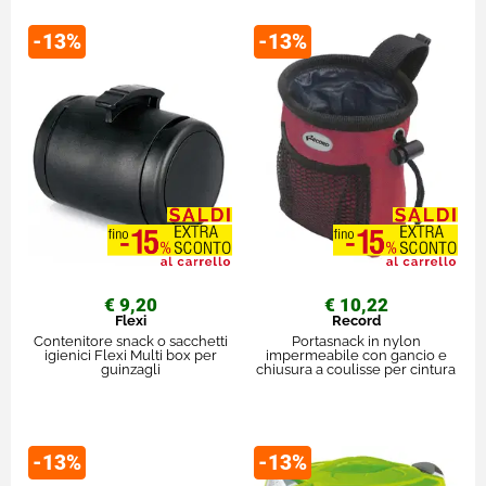
-13%
-13%
€ 9,20
€ 10,22
Flexi
Record
Contenitore snack o sacchetti
Portasnack in nylon
igienici Flexi Multi box per
impermeabile con gancio e
guinzagli
chiusura a coulisse per cintura
-13%
-13%