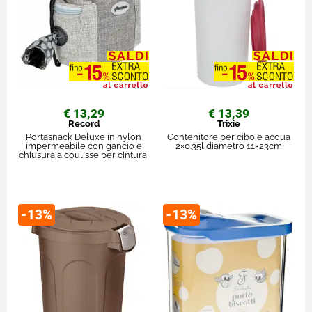
€ 13,29
€ 13,39
Record
Trixie
Portasnack Deluxe in nylon
Contenitore per cibo e acqua
impermeabile con gancio e
2×0.35l diametro 11×23cm
chiusura a coulisse per cintura
-13%
-13%