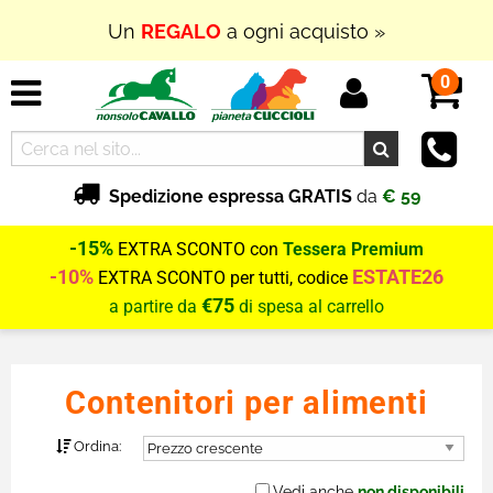
Un
REGALO
a ogni acquisto »
0
Spedizione espressa GRATIS
da
€ 59
-15%
EXTRA SCONTO con
Tessera Premium
-10%
ESTATE26
EXTRA SCONTO per tutti, codice
€75
a partire da
di spesa al carrello
Contenitori per alimenti
Ordina:
Vedi anche
non disponibili