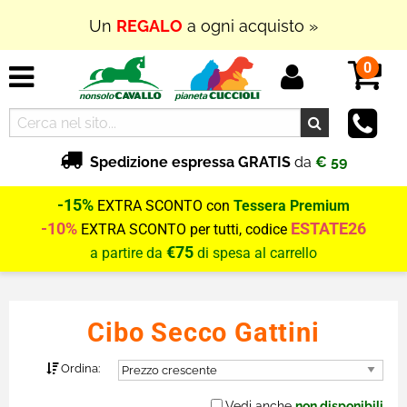
Un
REGALO
a ogni acquisto »
0
Spedizione espressa GRATIS
da
€ 59
-15%
EXTRA SCONTO con
Tessera Premium
-10%
ESTATE26
EXTRA SCONTO per tutti, codice
€75
a partire da
di spesa al carrello
Cibo Secco Gattini
Ordina:
Vedi anche
non disponibili