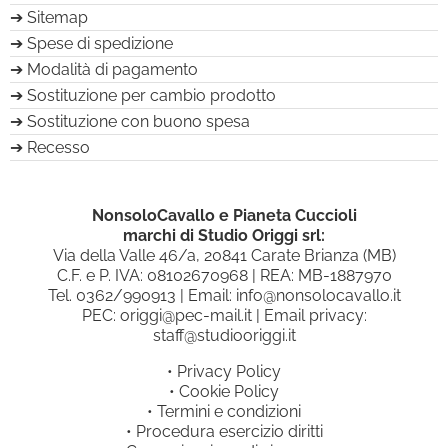
Sitemap
Spese di spedizione
Modalità di pagamento
Sostituzione per cambio prodotto
Sostituzione con buono spesa
Recesso
NonsoloCavallo e Pianeta Cuccioli
marchi di Studio Origgi srl:
Via della Valle 46/a, 20841 Carate Brianza (MB)
C.F. e P. IVA: 08102670968 | REA: MB-1887970
Tel.
0362/990913
| Email:
info@nonsolocavallo.it
PEC:
origgi@pec-mail.it
| Email privacy:
staff@studiooriggi.it
•
Privacy Policy
•
Cookie Policy
•
Termini e condizioni
•
Procedura esercizio diritti