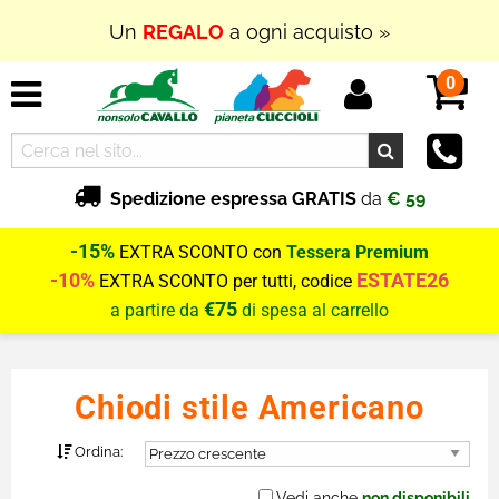
Un
REGALO
a ogni acquisto »
0
Spedizione espressa GRATIS
da
€ 59
-15%
EXTRA SCONTO con
Tessera Premium
-10%
ESTATE26
EXTRA SCONTO per tutti, codice
€75
a partire da
di spesa al carrello
Chiodi stile Americano
Ordina:
Vedi anche
non disponibili