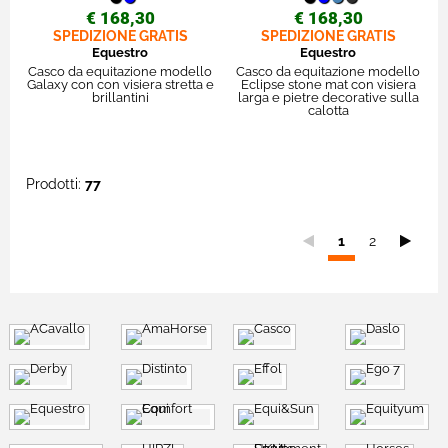
€ 168,30
€ 168,30
SPEDIZIONE GRATIS
SPEDIZIONE GRATIS
Equestro
Equestro
Casco da equitazione modello
Casco da equitazione modello
Galaxy con con visiera stretta e
Eclipse stone mat con visiera
brillantini
larga e pietre decorative sulla
calotta
Prodotti:
77
Sei
1
2
nella
pagina