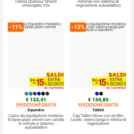
rotella Glamour Shield
minimal con sistema di
omologato VG1
regolazione autoadattivo
-11%
-13%
€ 133,41
€ 134,85
SPEDIZIONE GRATIS
SPEDIZIONE GRATIS
Equestro
Tattini
Casco da equitazione modello
Cap Tattini Giove con profilo
Eclipse plain velvet con calotta
lucido, visiera larga e rotella di
in velluto e sistema
regolazione
autoadattivo