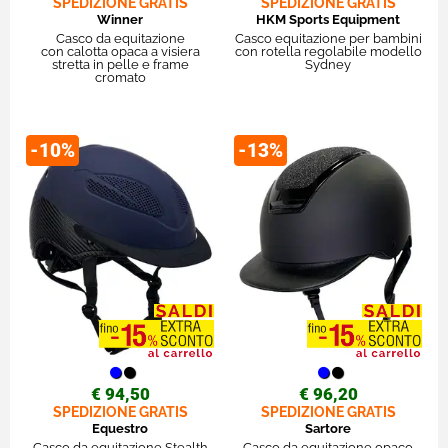
SPEDIZIONE GRATIS
SPEDIZIONE GRATIS
Winner
HKM Sports Equipment
Casco da equitazione
Casco equitazione per bambini
con calotta opaca a visiera
con rotella regolabile modello
stretta in pelle e frame
Sydney
cromato
-10%
-13%
€ 94,50
€ 96,20
SPEDIZIONE GRATIS
SPEDIZIONE GRATIS
Equestro
Sartore
Casco da equitazione Stealth
Casco da equitazione opaco