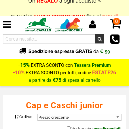
In Outlet
SUPER PROMOZIONI
fino al
70% di
SCONTO
0
Spedizione espressa GRATIS
da
€ 59
-15%
EXTRA SCONTO con
Tessera Premium
-10%
ESTATE26
EXTRA SCONTO per tutti, codice
€75
a partire da
di spesa al carrello
Cap e Caschi junior
Ordina:
Vedi anche
non disponibili