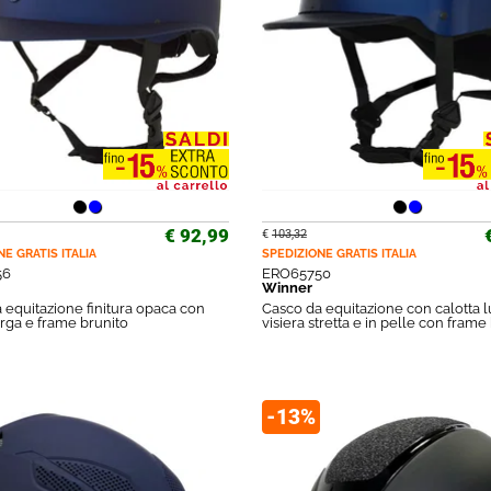
€ 92,99
€
103,32
NE GRATIS
ITALIA
SPEDIZIONE GRATIS
ITALIA
56
ERO65750
Winner
 equitazione finitura opaca con
Casco da equitazione con calotta l
arga e frame brunito
visiera stretta e in pelle con frame
-13%