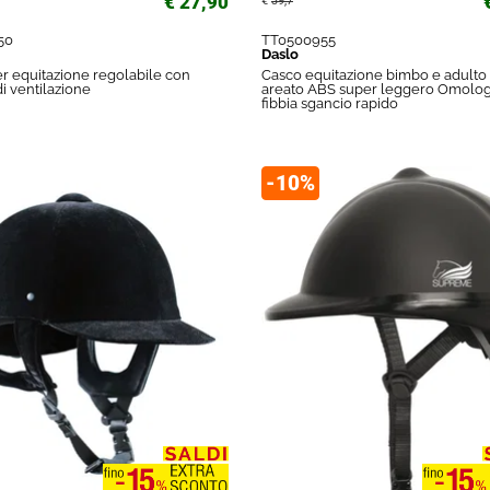
€ 27,90
€
39,7
50
TT0500955
Daslo
r equitazione regolabile con
Casco equitazione bimbo e adulto 
di ventilazione
areato ABS super leggero Omolog
fibbia sgancio rapido
-10%