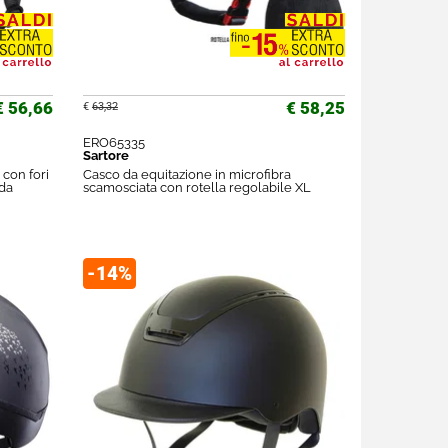
€ 56,66
€ 58,25
€
63,32
ERO65335
Sartore
con fori
Casco da equitazione in microfibra
ida
scamosciata con rotella regolabile XL
-14%