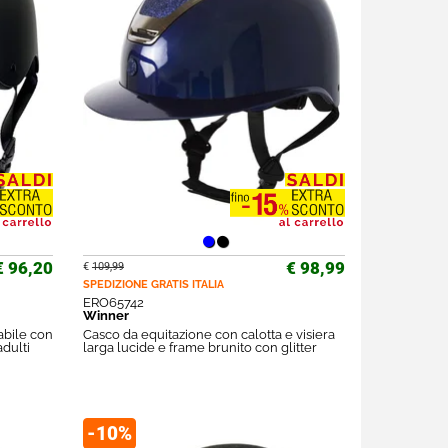
€ 96,20
€ 98,99
€
109,99
SPEDIZIONE GRATIS
ITALIA
ERO65742
Winner
abile con
Casco da equitazione con calotta e visiera
adulti
larga lucide e frame brunito con glitter
-10%