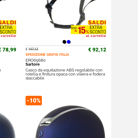
€ 78,99
€ 92,12
€
107,12
SPEDIZIONE GRATIS
ITALIA
ERO65680
Sartore
n
Casco da equitazione ABS regolabile con
rotella e finitura opaca con visiera e fodera
staccabile
-10%