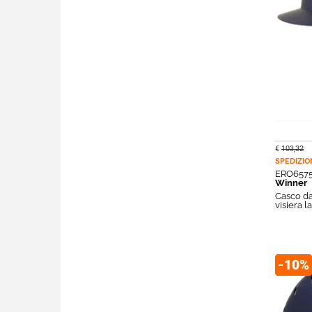
€
103,32
SPEDIZIO
ERO657
Winner
Casco da
visiera l
-10%