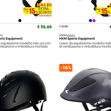
€ 56,66
€
62,95
70
HKM15553
rts Equipment
HKM Sports Equipment
 equitazione modello Kali uni con
Casco da equitazione modello Kali 
entilazione e imbottitura morbida
di ventilazione e imbottitura morb
-16%