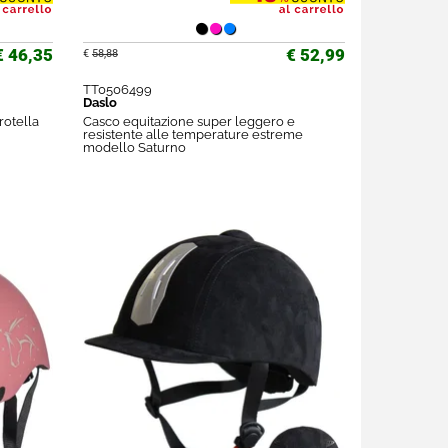
€ 46,35
€ 52,99
€
58,88
TT0506499
Daslo
rotella
Casco equitazione super leggero e
resistente alle temperature estreme
modello Saturno