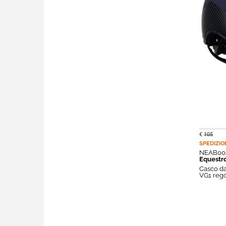
€
105
SPEDIZIO
NEAB00
Equestr
Casco da
VG1 rego