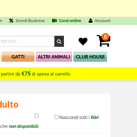
O
m
Sconti Business
Corsi online
Account
0
GATTI
ALTRI ANIMALI
CLUB HOUSE
€75
 partire da
di spesa al carrello
dulto
Nascondi tutti i
filtri
nche
non disponibili