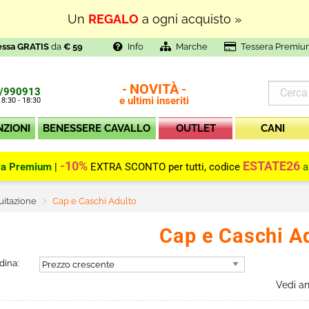
In Outlet
SUPER PROMOZIONI
fino al
70% di SCONT
essa GRATIS
da
€ 59
Info
Marche
Tessera Premiu
NOVITÀ
-
-
/990913
e ultimi inseriti
 8:30 - 18:30
NZIONI
BENESSERE CAVALLO
OUTLET
CANI
-10%
ESTATE26
ra Premium
|
EXTRA SCONTO per tutti, codice
a
uitazione
Current:
Cap e Caschi Adulto
Cap e Caschi A
dina:
Vedi a