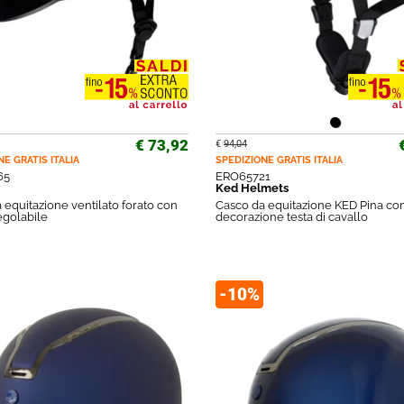
€ 73,92
€
94,04
NE GRATIS
ITALIA
SPEDIZIONE GRATIS
ITALIA
65
ERO65721
Ked Helmets
 equitazione ventilato forato con
Casco da equitazione KED Pina co
egolabile
decorazione testa di cavallo
-10%