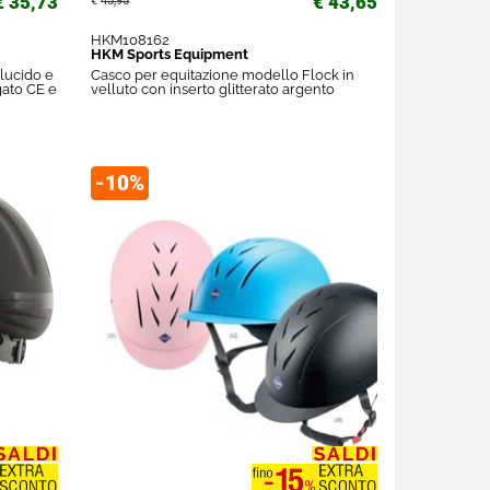
€ 35,73
€ 43,65
€
45,95
HKM108162
HKM Sports Equipment
lucido e
Casco per equitazione modello Flock in
ato CE e
velluto con inserto glitterato argento
-10%