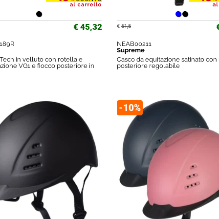
€ 45,32
€
51,5
189R
NEAB00211
Supreme
Tech in velluto con rotella e
Casco da equitazione satinato con 
ione VG1 e fiocco posteriore in
posteriore regolabile
-10%