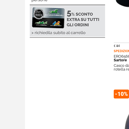
€
84
SPEDIZIO
ERO656
Sartore
Casco da
rotella r
-10%