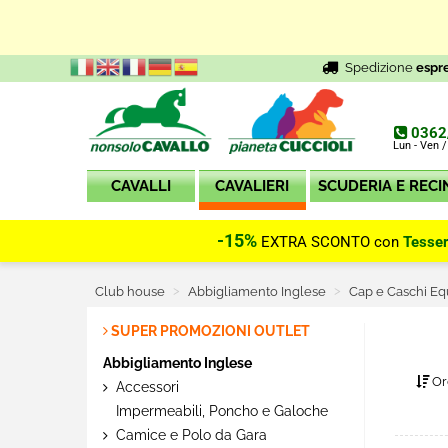
Spedizione
espr
0362
Lun - Ven /
CAVALLI
CAVALIERI
SCUDERIA E RECI
-15%
EXTRA SCONTO con
Tesse
Club house
Abbigliamento Inglese
Cap e Caschi Eq
SUPER PROMOZIONI OUTLET
Abbigliamento Inglese
Or
Accessori
Impermeabili, Poncho e Galoche
Camice e Polo da Gara