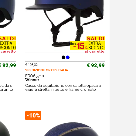
€ 92,99
€ 92,99
€
103,32
SPEDIZIONE GRATIS
ITALIA
ERO65740
Winner
ucida e
Casco da equitazione con calotta opaca a
 brunito
visiera stretta in pelle e frame cromato
-10%