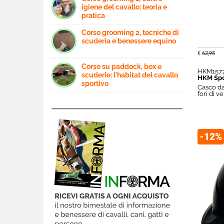
igiene del cavallo: teoria e
pratica
Corso grooming 2, tecniche di
scuderia e benessere equino
€
62,95
Corso su paddock, box e
HKM157
scuderie: l'habitat del cavallo
HKM Spo
sportivo
Casco da
fori di v
-12%