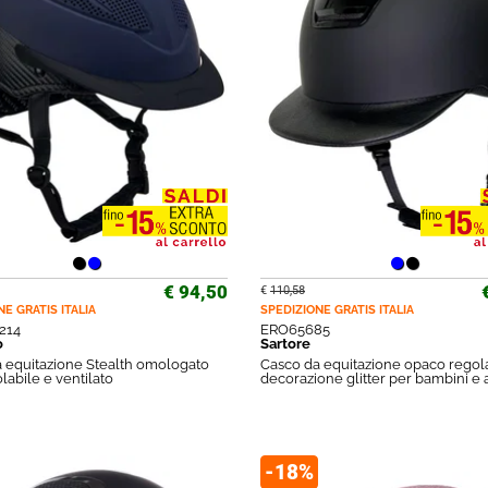
€ 94,50
€
110,58
NE GRATIS
ITALIA
SPEDIZIONE GRATIS
ITALIA
214
ERO65685
o
Sartore
 equitazione Stealth omologato
Casco da equitazione opaco regol
labile e ventilato
decorazione glitter per bambini e 
-18%