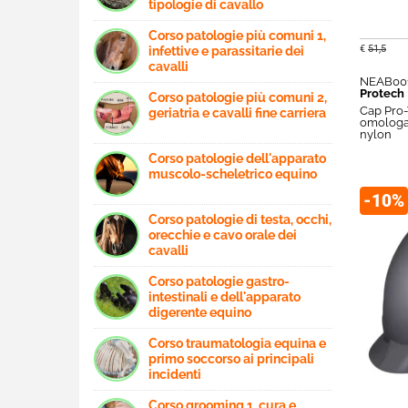
tipologie di cavallo
Corso patologie più comuni 1,
€
51,5
infettive e parassitarie dei
cavalli
NEAB00
Protech
Corso patologie più comuni 2,
Cap Pro-
geriatria e cavalli fine carriera
omologaz
nylon
Corso patologie dell'apparato
muscolo-scheletrico equino
-10%
Corso patologie di testa, occhi,
orecchie e cavo orale dei
cavalli
Corso patologie gastro-
intestinali e dell'apparato
digerente equino
Corso traumatologia equina e
primo soccorso ai principali
incidenti
Corso grooming 1, cura e