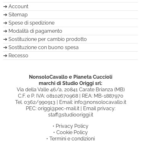
Account
Sitemap
Spese di spedizione
Modalità di pagamento
Sostituzione per cambio prodotto
Sostituzione con buono spesa
Recesso
NonsoloCavallo e Pianeta Cuccioli
marchi di Studio Origgi srl:
Via della Valle 46/a, 20841 Carate Brianza (MB)
C.F. e P. IVA: 08102670968 | REA: MB-1887970
Tel.
0362/990913
| Email:
info@nonsolocavallo.it
PEC:
origgi@pec-mail.it
| Email privacy:
staff@studiooriggi.it
•
Privacy Policy
•
Cookie Policy
•
Termini e condizioni