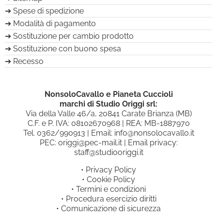
Spese di spedizione
Modalità di pagamento
Sostituzione per cambio prodotto
Sostituzione con buono spesa
Recesso
NonsoloCavallo e Pianeta Cuccioli
marchi di Studio Origgi srl:
Via della Valle 46/a, 20841 Carate Brianza (MB)
C.F. e P. IVA: 08102670968 | REA: MB-1887970
Tel.
0362/990913
| Email:
info@nonsolocavallo.it
PEC:
origgi@pec-mail.it
| Email privacy:
staff@studiooriggi.it
•
Privacy Policy
•
Cookie Policy
•
Termini e condizioni
•
Procedura esercizio diritti
•
Comunicazione di sicurezza