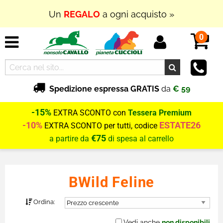
Un
REGALO
a ogni acquisto »
0
Spedizione espressa GRATIS
da
€ 59
-15%
EXTRA SCONTO con
Tessera Premium
-10%
ESTATE26
EXTRA SCONTO per tutti, codice
€75
a partire da
di spesa al carrello
BWild Feline
Ordina:
Vedi anche
non disponibili