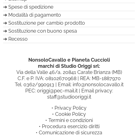
Spese di spedizione
Modalità di pagamento
Sostituzione per cambio prodotto
Sostituzione con buono spesa
Recesso
NonsoloCavallo e Pianeta Cuccioli
marchi di Studio Origgi srl:
Via della Valle 46/a, 20841 Carate Brianza (MB)
C.F. e P. IVA: 08102670968 | REA: MB-1887970
Tel.
0362/990913
| Email:
info@nonsolocavallo.it
PEC:
origgi@pec-mail.it
| Email privacy:
staff@studiooriggi.it
•
Privacy Policy
•
Cookie Policy
•
Termini e condizioni
•
Procedura esercizio diritti
•
Comunicazione di sicurezza