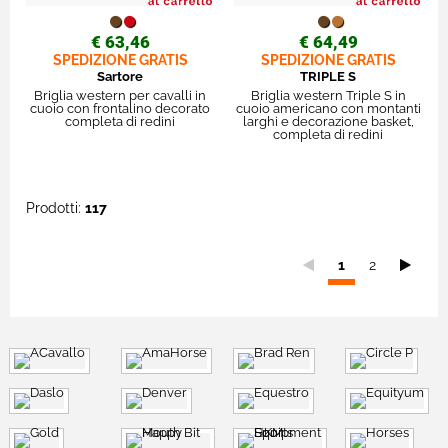
€ 63,46
€ 64,49
SPEDIZIONE GRATIS
SPEDIZIONE GRATIS
Sartore
TRIPLE S
Briglia western per cavalli in
Briglia western Triple S in
cuoio con frontalino decorato
cuoio americano con montanti
completa di redini
larghi e decorazione basket,
completa di redini
Prodotti:
117
Sei
1
2
nella
pagina