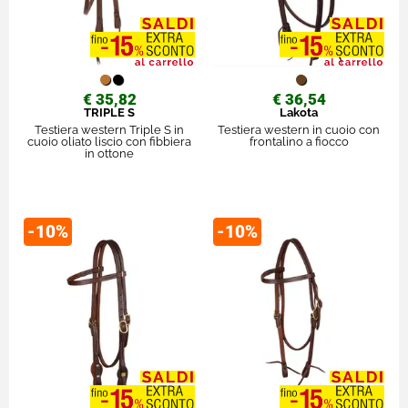
€ 35,82
€ 36,54
TRIPLE S
Lakota
Testiera western Triple S in
Testiera western in cuoio con
cuoio oliato liscio con fibbiera
frontalino a fiocco
in ottone
-10%
-10%