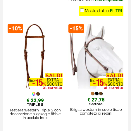
Mostra tutti i
FILTRI
-10%
-15%
€ 27,75
€ 22,99
Sartore
TRIPLE S
Briglia western in cuoio liscio
Testiera western Triple S con
completo di redini
decorazione a zigzag e fibbie
in acciaio inox