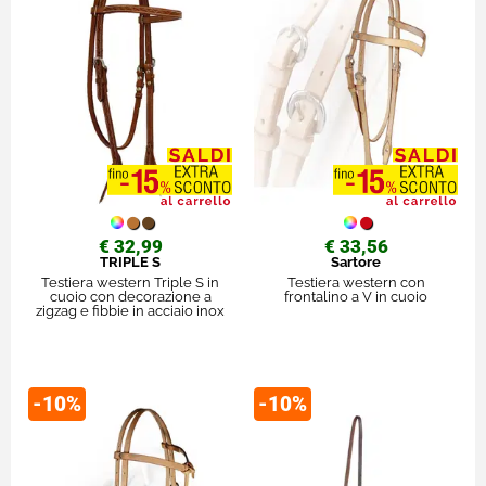
€ 32,99
€ 33,56
TRIPLE S
Sartore
Testiera western Triple S in
Testiera western con
cuoio con decorazione a
frontalino a V in cuoio
zigzag e fibbie in acciaio inox
-10%
-10%