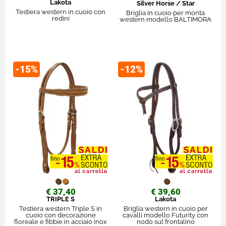
Lakota
Silver Horse / Star
Testiera western in cuoio con
Briglia in cuoio per monta
redini
western modello BALTIMORA
-15%
-12%
€ 37,40
€ 39,60
TRIPLE S
Lakota
Testiera western Triple S in
Briglia western in cuoio per
cuoio con decorazione
cavalli modello Futurity con
floreale e fibbie in acciaio inox
nodo sul frontalino