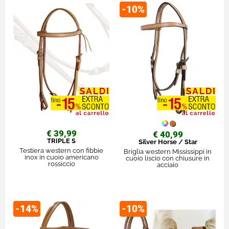
-10%
€ 39,99
€ 40,99
TRIPLE S
Silver Horse / Star
Testiera western con fibbie
Briglia western Mississippi in
inox in cuoio americano
cuoio liscio con chiusure in
rossiccio
acciaio
-14%
-10%