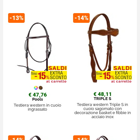
-13%
-14%
€ 48,11
€ 47,76
TRIPLE S
Pools
Testiera western Triple S in
Testiera western in cuoio
cuoio sagomato con
ingrassato
decorazione basket e fibbie in
acciaio inox