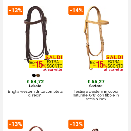
-13%
-14%
€ 54,72
€ 55,27
Lakota
Sartore
Briglia western dritta completa
Testiera western in cuoio
di redini
naturale 5/8" con fibbie in
acciaio inox
-13%
-13%