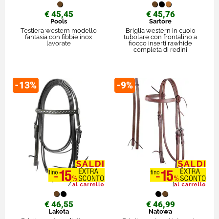
€ 45,45
€ 45,76
Pools
Sartore
Testiera western modello
Briglia western in cuoio
fantasia con fibbie inox
tubolare con frontalino a
lavorate
fiocco inserti rawhide
completa di redini
-13%
-9%
€ 46,55
€ 46,99
Lakota
Natowa