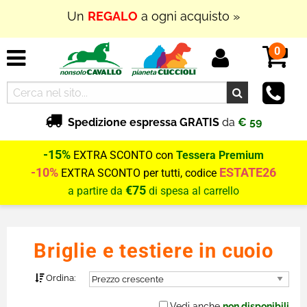
In Outlet
SUPER PROMOZIONI
fino al
70% di
SCONTO
0
Spedizione espressa GRATIS
da
€ 59
-15%
EXTRA SCONTO con
Tessera Premium
-10%
ESTATE26
EXTRA SCONTO per tutti, codice
€75
a partire da
di spesa al carrello
Briglie e testiere in cuoio
Ordina:
Vedi anche
non disponibili