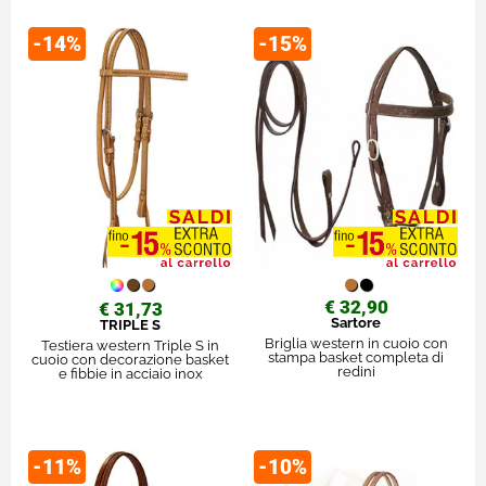
-14%
-15%
€ 32,90
€ 31,73
Sartore
TRIPLE S
Briglia western in cuoio con
Testiera western Triple S in
stampa basket completa di
cuoio con decorazione basket
redini
e fibbie in acciaio inox
-11%
-10%