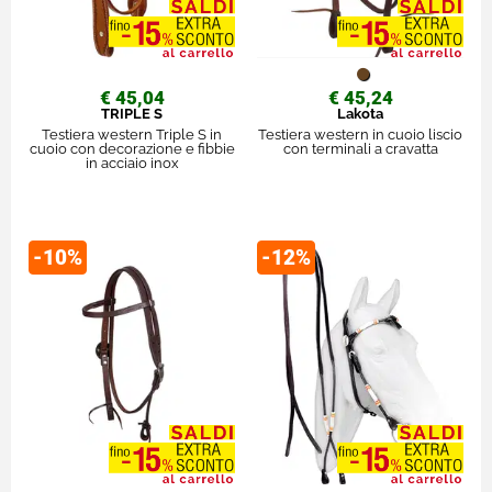
€ 45,04
€ 45,24
TRIPLE S
Lakota
Testiera western Triple S in
Testiera western in cuoio liscio
cuoio con decorazione e fibbie
con terminali a cravatta
in acciaio inox
-10%
-12%