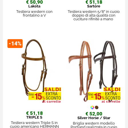
€ 50,90
€ 51,18
Lakota
Sartore
Testiera western con
Testiera western 5/8" in cuoio
frontalino a V
doppio di alta qualità con
cuciture rifinite a mano
-14%
€ 51,18
€ 52,00
TRIPLE S
Silver Horse / Star
Testiera western Triple S in
Briglia western modello
cuoio americano HERMANN
Portland realizzata in cuoio