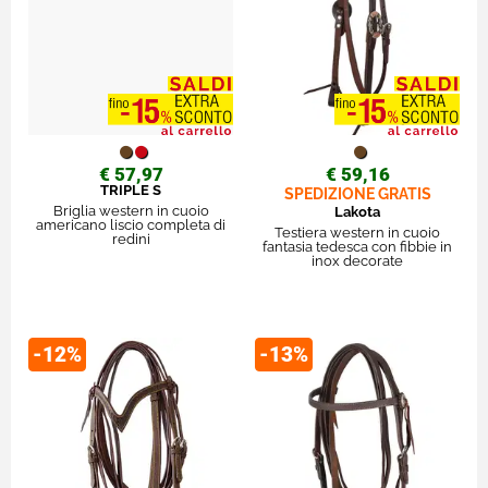
€ 57,97
€ 59,16
TRIPLE S
SPEDIZIONE GRATIS
Briglia western in cuoio
Lakota
americano liscio completa di
Testiera western in cuoio
redini
fantasia tedesca con fibbie in
inox decorate
-12%
-13%