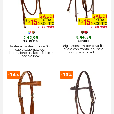
€ 44,34
€ 42,99
Sartore
TRIPLE S
Briglia western per cavalli in
Testiera western Triple S in
cuoio con frontalino liscio
cuoio sagomato con
completa di redini
decorazione basket e fibbie in
acciaio inox
-14%
-13%