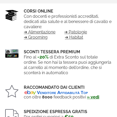
CORSI ONLINE
Con docenti e professionisti accreditati,
dedicati alla salute e al benessere di cavallo e
cavaliere:
➔ Alimentazione
➔ Patologie
➔ Grooming
➔ Habitat
SCONTI TESSERA PREMIUM
-20%
Fino al
di Extra Sconto sul totale
ordine. Se non hai la tessera puoi aggiungerla
al carrello al momento dell'ordine, che si
sconterà in automatico
RACCOMANDATO DAI CLIENTI
con oltre
8000
feedback positivi
» vedi
SPEDIZIONE ESPRESSA GRATIS
€59
Per ordini superiori a
.