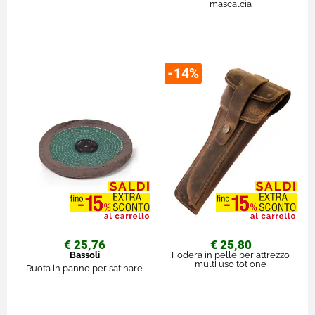
mascalcia
-14%
€ 25,76
€ 25,80
Bassoli
Fodera in pelle per attrezzo
multi uso tot one
Ruota in panno per satinare