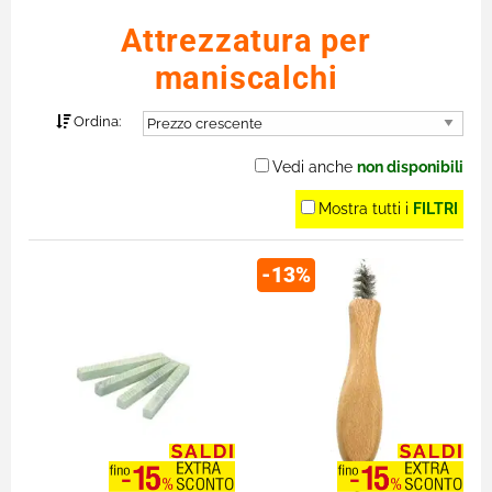
Attrezzatura per
maniscalchi
Ordina:
Vedi anche
non disponibili
Mostra tutti i
FILTRI
-13%