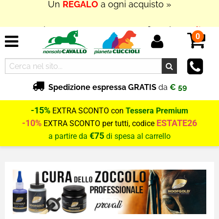
In Outlet
SUPER PROMOZIONI
fino al
70% di
SCONTO
0
Spedizione espressa GRATIS
da
€ 59
-15%
EXTRA SCONTO con
Tessera Premium
-10%
ESTATE26
EXTRA SCONTO per tutti, codice
€75
a partire da
di spesa al carrello