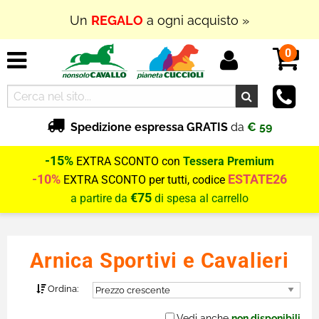
Un
REGALO
a ogni acquisto »
0
Spedizione espressa GRATIS
da
€ 59
-15%
EXTRA SCONTO con
Tessera Premium
-10%
ESTATE26
EXTRA SCONTO per tutti, codice
€75
a partire da
di spesa al carrello
Arnica Sportivi e Cavalieri
Ordina:
Vedi anche
non disponibili