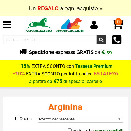
Un
REGALO
a ogni acquisto »
0
Spedizione espressa GRATIS
da
€ 59
-15%
EXTRA SCONTO con
Tessera Premium
-10%
ESTATE26
EXTRA SCONTO per tutti, codice
€75
a partire da
di spesa al carrello
Arginina
Ordina:
Vedi anche
non disponibili