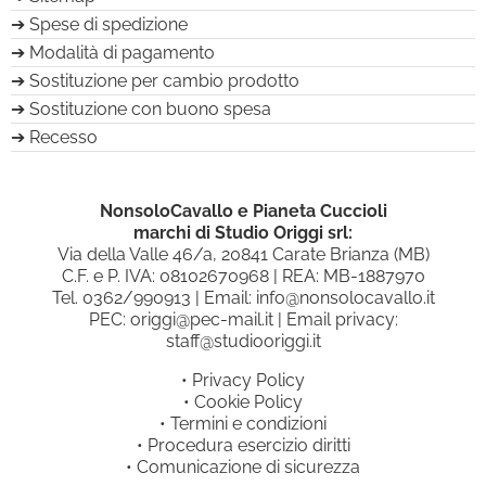
Spese di spedizione
Modalità di pagamento
Sostituzione per cambio prodotto
Sostituzione con buono spesa
Recesso
NonsoloCavallo e Pianeta Cuccioli
marchi di Studio Origgi srl:
Via della Valle 46/a, 20841 Carate Brianza (MB)
C.F. e P. IVA: 08102670968 | REA: MB-1887970
Tel.
0362/990913
| Email:
info@nonsolocavallo.it
PEC:
origgi@pec-mail.it
| Email privacy:
staff@studiooriggi.it
•
Privacy Policy
•
Cookie Policy
•
Termini e condizioni
•
Procedura esercizio diritti
•
Comunicazione di sicurezza