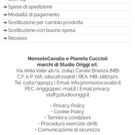
Spese di spedizione
Modalità di pagamento
Sostituzione per cambio prodotto
Sostituzione con buono spesa
Recesso
NonsoloCavallo e Pianeta Cuccioli
marchi di Studio Origgi srl:
Via della Valle 46/a, 20841 Carate Brianza (MB)
C.F. e P. IVA: 08102670968 | REA: MB-1887970
Tel.
0362/990913
| Email:
info@nonsolocavallo.it
PEC:
origgi@pec-mail.it
| Email privacy:
staff@studiooriggi.it
•
Privacy Policy
•
Cookie Policy
•
Termini e condizioni
•
Procedura esercizio diritti
•
Comunicazione di sicurezza