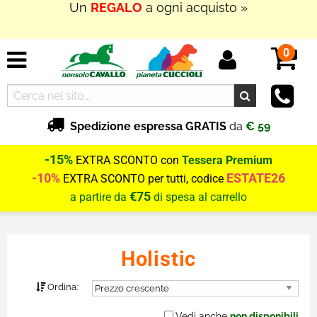
In Outlet
SUPER PROMOZIONI
fino al
70% di
SCONTO
0
Spedizione espressa GRATIS
da
€ 59
-15%
EXTRA SCONTO con
Tessera Premium
-10%
ESTATE26
EXTRA SCONTO per tutti, codice
€75
a partire da
di spesa al carrello
Holistic
Ordina:
Vedi anche
non disponibili