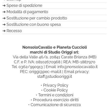
Spese di spedizione
Modalità di pagamento
Sostituzione per cambio prodotto
Sostituzione con buono spesa
Recesso
NonsoloCavallo e Pianeta Cuccioli
marchi di Studio Origgi srl:
Via della Valle 46/a, 20841 Carate Brianza (MB)
C.F. e P. IVA: 08102670968 | REA: MB-1887970
Tel.
0362/990913
| Email:
info@nonsolocavallo.it
PEC:
origgi@pec-mail.it
| Email privacy:
staff@studiooriggi.it
•
Privacy Policy
•
Cookie Policy
•
Termini e condizioni
•
Procedura esercizio diritti
•
Comunicazione di sicurezza