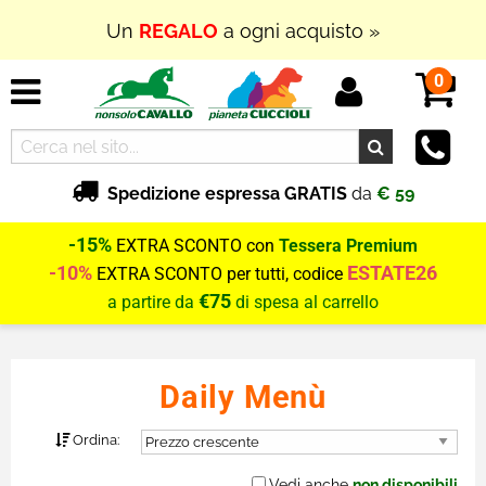
Un
REGALO
a ogni acquisto »
0
Spedizione espressa GRATIS
da
€ 59
-15%
EXTRA SCONTO con
Tessera Premium
-10%
ESTATE26
EXTRA SCONTO per tutti, codice
€75
a partire da
di spesa al carrello
Daily Menù
Ordina:
Vedi anche
non disponibili