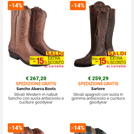
-14%
-14%
€ 267,20
€ 259,29
SPEDIZIONE GRATIS
SPEDIZIONE GRATIS
Sancho Abarca Boots
Sartore
Stivali Western in nabuk
Stivali spagnoli con suola in
Sancho con suola antiscivolo e
gomma antiscivolo e cucitura
cuciture goodyear
goodyear
-14%
-14%