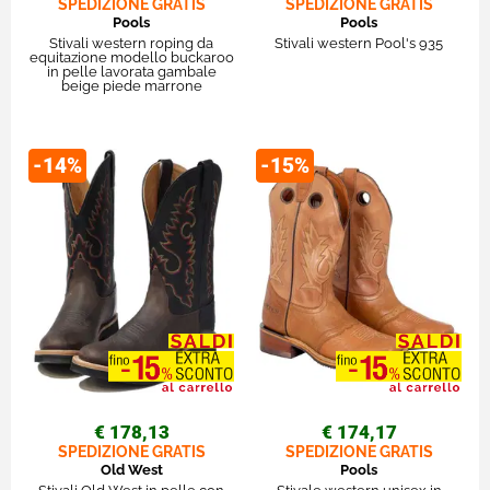
SPEDIZIONE GRATIS
SPEDIZIONE GRATIS
Pools
Pools
Stivali western roping da
Stivali western Pool's 935
equitazione modello buckaroo
in pelle lavorata gambale
beige piede marrone
-14%
-15%
€ 178,13
€ 174,17
SPEDIZIONE GRATIS
SPEDIZIONE GRATIS
Old West
Pools