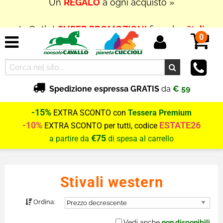
In Outlet
SUPER PROMOZIONI
fino al
70% di
SCONTO
0
Spedizione espressa GRATIS
da
€ 59
-15%
EXTRA SCONTO con
Tessera Premium
-10%
ESTATE26
EXTRA SCONTO per tutti, codice
€75
a partire da
di spesa al carrello
Stivali western
Ordina:
Vedi anche
non disponibili