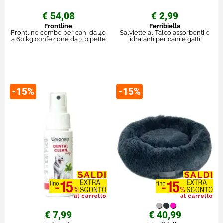
€ 54,08
€ 2,99
Frontline
Ferribiella
Frontline combo per cani da 40
Salviette al Talco assorbenti e
a 60 kg confezione da 3 pipette
idratanti per cani e gatti
-15%
-15%
€ 7,99
€ 40,99