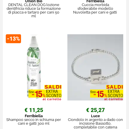
Union Bio
Ferribiella
DENTAL CLEAN DOG lozione
Cuccia morbida
dentifricia riduce la formazione
sfoderabile modello
di placca e tartaro per cani 50
Nuvoletta per cani e gatti
ml
-13%
€ 11,25
€ 25,27
Ferribiella
Luce
Shampoo secco in schiuma per
Ciondolo in argento a dado con
cani e gatti 300 ml
incisione Bassotto,
completabile con catena