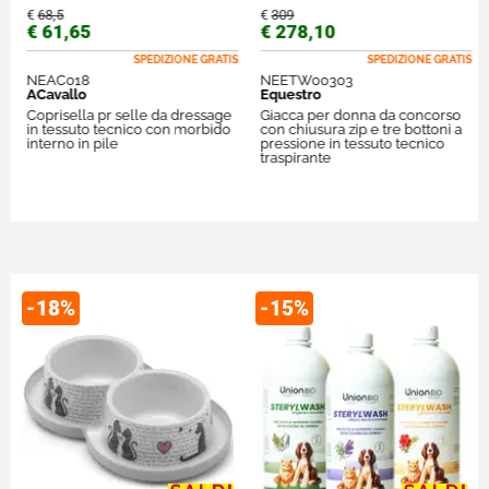
€
68,5
€
309
€ 61,65
€ 278,10
SPEDIZIONE GRATIS
SPEDIZIONE GRATIS
NEAC018
NEETW00303
ACavallo
Equestro
Coprisella pr selle da dressage
Giacca per donna da concorso
in tessuto tecnico con morbido
con chiusura zip e tre bottoni a
interno in pile
pressione in tessuto tecnico
traspirante
-18%
-15%