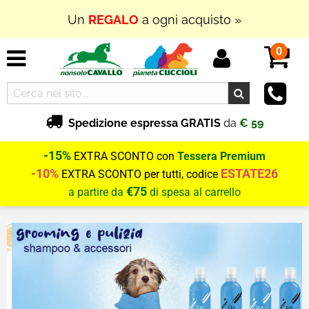
Un
REGALO
a ogni acquisto »
In Outlet
SUPER PROMOZIONI
fino al
70% di
0
SCONTO
Spedizione espressa GRATIS
da
€ 59
-15%
EXTRA SCONTO con
Tessera Premium
-10%
ESTATE26
EXTRA SCONTO per tutti, codice
€75
a partire da
di spesa al carrello