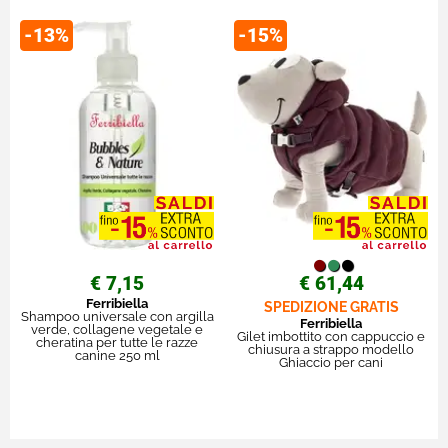
-13%
-15%
€ 7,15
€ 61,44
Ferribiella
SPEDIZIONE GRATIS
Shampoo universale con argilla
Ferribiella
verde, collagene vegetale e
Gilet imbottito con cappuccio e
cheratina per tutte le razze
chiusura a strappo modello
canine 250 ml
Ghiaccio per cani